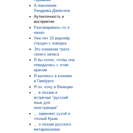
А поколение
Хендрика Джексона
Аутентичность и
восприятие
Разговаривать–то я
начал
Уже лет 15 верлибр
спущен с поводка
Это огромная трата
своего запаса
Я бы хотел, чтобы она
повидалась с этом
врачом
Я валяюсь в клинике
в Гамбурге
Я оч. хочу в Венецию
... в поэзии я
встречаю "русский
язык для
иностранцев"
... заменяет сухой и
точный Крым
... о поэзии русского
метареализма