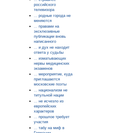
российского
телевизора
... родные города не
меняются
... правами на
эксклюзивные
публикации вновь
написанного
... и дух не находит
ответа у судьбы
... изматывающих
нервы медицинских
экзаменов
... мероприятие, куда
приглашаются
московские поэты
... национализм не
титульной нации
... не исчезло из
европейских
характеров
... прошлое требует
участия
... табу на миф в
Германии