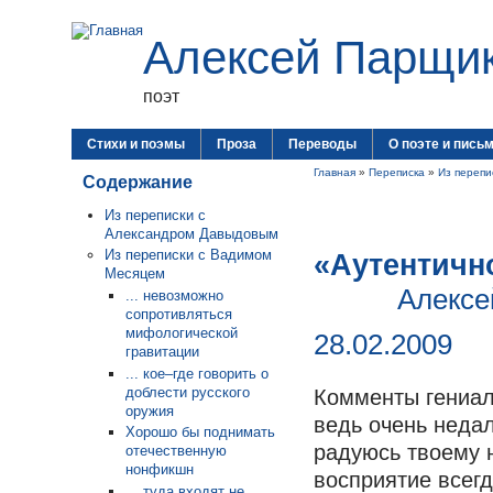
Алексей Парщи
поэт
Стихи и поэмы
Проза
Переводы
О поэте и пись
Главная
»
Переписка
»
Из перепи
Содержание
Из переписки с
Александром Давыдовым
Из переписки с Вадимом
«Аутентичн
Месяцем
Алексе
... невозможно
сопротивляться
мифологической
28.02.2009
гравитации
... кое–где говорить о
доблести русского
Комменты гениал
оружия
ведь очень недал
Хорошо бы поднимать
радуюсь твоему 
отечественную
нонфикшн
восприятие всегд
... туда входят не