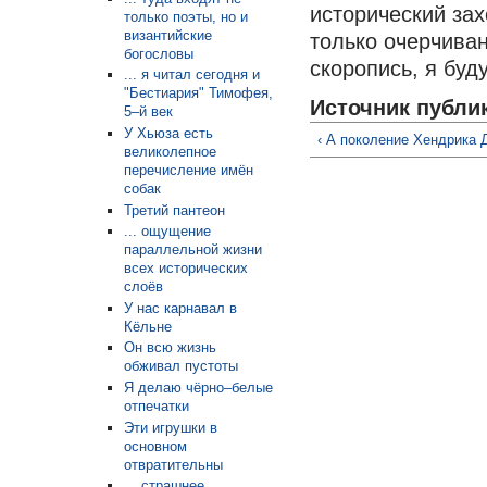
исторический зах
только поэты, но и
византийские
только очерчиван
богословы
скоропись, я буд
... я читал сегодня и
"Бестиария" Тимофея,
Источник публи
5–й век
У Хьюза есть
‹ А поколение Хендрика 
великолепное
перечисление имён
собак
Третий пантеон
... ощущение
параллельной жизни
всех исторических
слоёв
У нас карнавал в
Кёльне
Он всю жизнь
обживал пустоты
Я делаю чёрно–белые
отпечатки
Эти игрушки в
основном
отвратительны
... страшнее