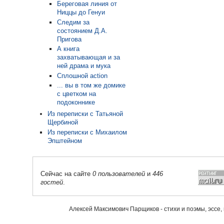
Береговая линия от
Ниццы до Генуи
Следим за
состоянием Д.А.
Пригова
А книга
захватывающая и за
ней драма и мука
Сплошной action
... вы в том же домике
с цветком на
подоконнике
Из переписки с Татьяной
Щербиной
Из переписки с Михаилом
Эпштейном
Сейчас на сайте
0 пользователей
и
446
гостей
.
Алексей Максимович Парщиков - стихи и поэмы, эссе,