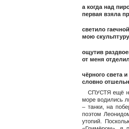
а когда над пир
первая взяла п
светило гаечно
мою скульптуру
ощутив раздвое
от меня отдели
чёрного света 
словно отшельн
СПУСТЯ ещё нес
море водились л
– танки, на поб
поэтом Леонидо
утопий. Поскол
«Гримёром», я 