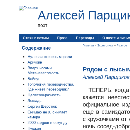
Алексей Парщи
поэт
Стихи и поэмы
Проза
Переводы
О поэте и пись
Главная
»
Эссеистика
»
Разное
Содержание
Нулевая степень морали
Аричкин
Рядом с лысы
Вверх ногами.
Метаневесомость
Алексей Парщиков
Байсун
Топология переводчества.
ТЕПЕРЬ, когда
Где живет переводчик?
Целесообразность
кажется неесте
Лошадь
официальное из
Сергей Шерстюк
ещё в самиздато
Снимаю не я, снимает
камера
с кружочками от 
2000 кадров в секунду
ночь сосед-добр
Пушкин