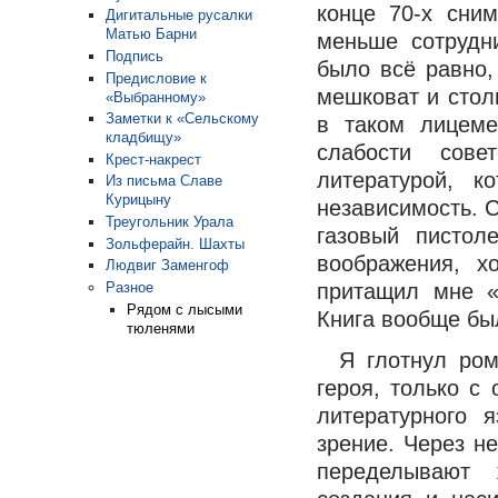
конце 70-х сни
Дигитальные русалки
Матью Барни
меньше сотрудн
Подпись
было всё равно,
Предисловие к
мешковат и столь
«Выбранному»
Заметки к «Сельскому
в таком лицеме
кладбищу»
слабости сов
Крест-накрест
литературой, 
Из письма Славе
Курицыну
независимость. 
Треугольник Урала
газовый пистол
Зольферайн. Шахты
воображения, 
Людвиг Заменгоф
Разное
притащил мне «
Рядом с лысыми
Книга вообще бы
тюленями
Я глотнул ром
героя, только с
литературного
зрение. Через не
переделывают