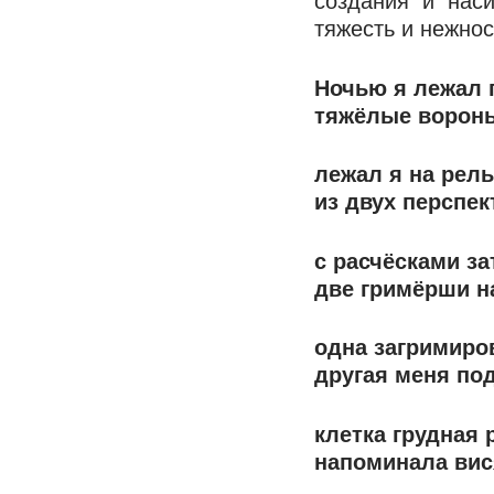
создания и нас
тяжесть и нежно
Ночью я лежал
тяжёлые ворон
лежал я на рел
из двух перспе
с расчёсками за
две гримёрши н
одна загримиро
другая меня под
клетка грудная 
напоминала вис