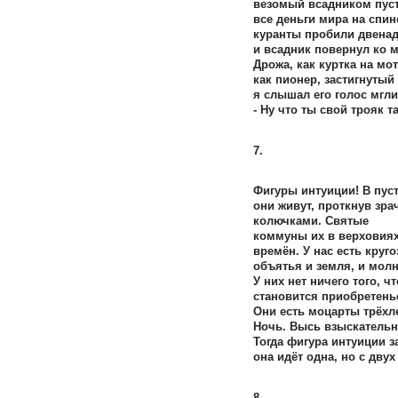
везомый всадником пуст
все деньги мира на спине
куранты пробили двенад
и всадник повернул ко м
Дрожа, как куртка на мо
как пионер, застигнутый
я слышал его голос мгл
- Ну что ты свой трояк 
7.
Фигуры интуиции! В пус
они живут, проткнув зра
колючками. Святые
коммуны их в верховиях
времён. У нас есть круго
объятья и земля, и молн
У них нет ничего того, чт
становится приобретень
Они есть моцарты трёхл
Ночь. Высь взыскательна
Тогда фигура интуиции з
она идёт одна, но с двух
8.