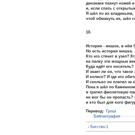
дензнаки пахнут кожей 
и, если спать с открыты
Я шёл по их владеньям, 
чтоб обмануть их, шёл с
10.
История - мешок, в нём б
Но есть история мешка.
Кто его стянет в узел? К
на палку эти мощные ве
Куда идёт его носитель?
И знает ли он, что такое
И колесо? И где его оби
И сколько он платил за 
Пока я шёл по Каменном
и тратил фиолетовую пас
не мог бы он пропасть?
и кто был для кого фиг
Перевод:
Гроші
Библиография
‹ Бегство-1