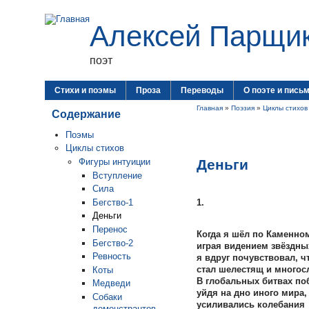
Алексей Парщи
поэт
Стихи и поэмы
Проза
Переводы
О поэте и пись
Главная
»
Поэзия
»
Циклы стихов
Содержание
Поэмы
Циклы стихов
Деньги
Фигуры интуиции
Вступление
Сила
Бегство-1
1.
Деньги
Перенос
Когда я шёл по Каменном
Бегство-2
играя видением звёздны
Ревность
я вдруг почувствовал, ч
стал шелестящ и многос
Коты
В глобальных битвах по
Медведи
уйдя на дно иного мира,
Собаки
усиливались колебания
демонстрантов