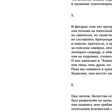
в провалах тошнотворн
5.
В фигурах этих нет прог
они похожи на палочный
по лампочке, их свойств
не составлять брачующи
в неволе; прятаться, к п
за пояском семёрки, вп
летящего снаряда, и об
они не подлежат, словно
О них написано в "Алмаз
они лишь тень души, но 
Пока мы нежимся в куп
безволия, они мостят на
6.
Они летели, богатства ог
был разветвлён их шель
они казались мне грибам
оплетшими вселенский 