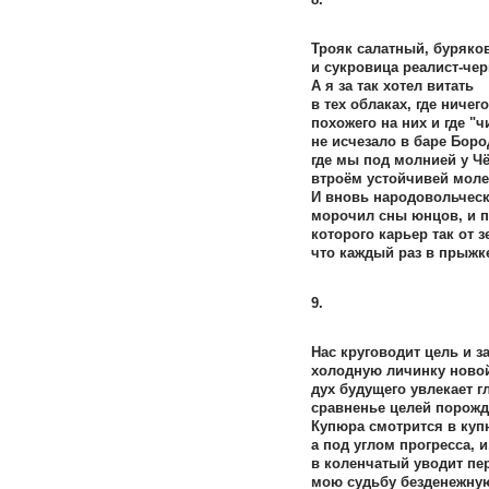
Трояк салатный, буряко
и сукровица реалист-чер
А я за так хотел витать
в тех облаках, где ничего
похожего на них и где "ч
не исчезало в баре Боро
где мы под молнией у Ч
втроём устойчивей мол
И вновь народовольческ
морочил сны юнцов, и п
которого карьер так от 
что каждый раз в прыжке
9.
Нас круговодит цель и з
холодную личинку новой
дух будущего увлекает гл
сравненье целей порожд
Купюра смотрится в купю
а под углом прогресса, и
в коленчатый уводит пе
мою судьбу безденежную