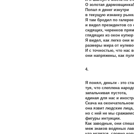
О золотая дармовщинка!
Попал я денег изнутри
в текущую изнанку рынк
Я там бродил по галерее
и видел президентов со
сидящих, черенков прям
глядящих из окон купюр
Я видел, как легко они 
размеры мира от нулево
И с точностью, что нас 
они напряжены, как пуля
4.
Я понял, деньги - это ста
туя, что слеплена народ
запальчивая пустота,
единая для нас и иностр
Скача на окончательном 
она язвит людские лица,
но с ней не мы сражаемс
фигуры интуиции.
Как заводные, они спеша
меж знаков водяных лав
что мглятся, словно кор