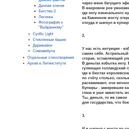
через меня бегущего эфи
Дачная элегия
В махровом рое умноже
Бегство-3
где нету изначального ну
Лесенка
на Каменном мосту откр
Фотография к
откуда я шагнул в купюр
"Выбранному"
Cyrillic Light
2.
Стеклянные башни
Дирижабли
У нас есть интуиция - и
Сомнамбула
самих себя. Астральный
Отдельные стихотворения
сгорая, оставляющий ул
Архив в Литинституте
В деньгах избытка нету.
гуляющих голландский г
где в бюстах королевска
по счёту столько, сколь
расхаживают, очи вечно
Купюры - замеревшие ка
глаза и уши заместить мо
Ты, деньги, то же самое
для государства, что бо
3.
И я шагнул с моста по сч