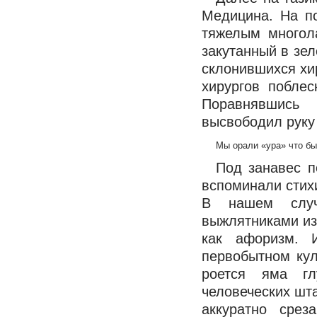
Медицина. На п
тяжелым многол
закутанный в зел
склонившихся хир
хирургов побле
Поравнявшись 
высвободил руку
Мы орали «ура» что бы
Под занавес п
вспоминали стихи
В нашем случ
выжлятниками из
как афоризм. 
первобытном кул
роется яма гл
человеческих шта
аккуратно срез