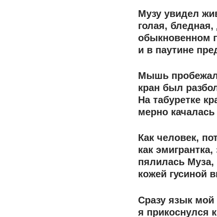
Музу увидел жив
голая, бледная,
обыкновенном п
и в паутине пре
Мышь пробежала
кран был разбол
На табуретке кр
мерно качалась
Как человек, по
как эмигрантка,
пялилась Муза,
кожей гусиной 
Сразу язык мой
я прикоснулся к