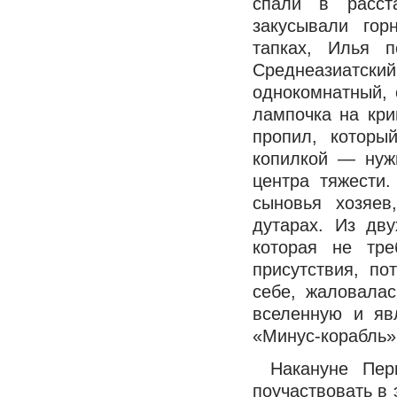
спали в расст
закусывали го
тапках, Илья 
Среднеазиатск
однокомнатный, 
лампочка на кр
пропил, которы
копилкой — нуж
центра тяжести
сыновья хозяев
дутарах. Из дву
которая не тре
присутствия, п
себе, жаловала
вселенную и яв
«Минус-корабль»
Накануне Пер
поучаствовать в 