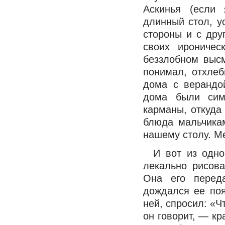
Аскинья (если 
длинный стол, у
стороны и с дру
своих ироничес
беззлобном высм
понимал, отхле
дома с верандо
дома были сим
карманы, откуда
блюда мальчикам
нашему столу. М
И вот из одно
лекально рисов
Она его перед
дождался ее поя
ней, спросил: «Ч
он говорит, — кр