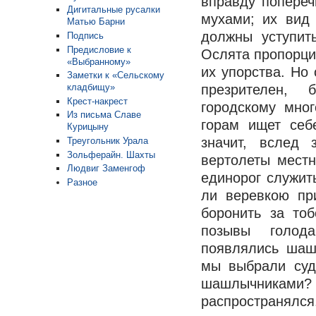
вправду попереч
Дигитальные русалки
мухами; их вид 
Матью Барни
должны уступит
Подпись
Предисловие к
Ослята пропорци
«Выбранному»
их упорства. Но
Заметки к «Сельскому
презрителен, 
кладбищу»
Крест-накрест
городскому мно
Из письма Славе
горам ищет себ
Курицыну
значит, вслед
Треугольник Урала
Зольферайн. Шахты
вертолеты местн
Людвиг Заменгоф
единорог служит
Разное
ли веревкою пр
боронить за то
позывы голода
появлялись шаш
мы выбрали суд
шашлычника
распространялся