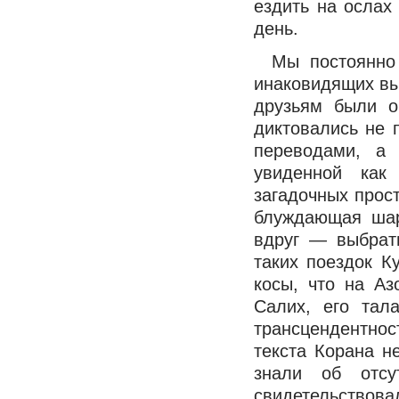
ездить на ослах
день.
Мы постоянно 
инаковидящих вы
друзьям были о
диктовались не 
переводами, а 
увиденной как
загадочных прост
блуждающая шар
вдруг — выбрать
таких поездок К
косы, что на А
Салих, его тал
трансцендентно
текста Корана н
знали об отсу
свидетельствова