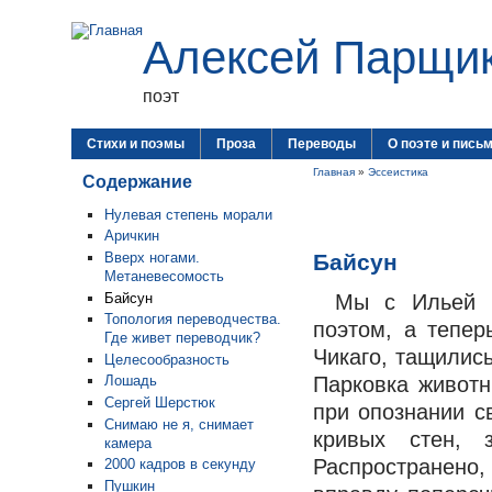
Алексей Парщи
поэт
Стихи и поэмы
Проза
Переводы
О поэте и пись
Главная
»
Эссеистика
Содержание
Нулевая степень морали
Аричкин
Байсун
Вверх ногами.
Метаневесомость
Байсун
Мы с Ильей К
Топология переводчества.
поэтом, а тепер
Где живет переводчик?
Чикаго, тащились
Целесообразность
Парковка животн
Лошадь
Сергей Шерстюк
при опознании с
Снимаю не я, снимает
кривых стен, 
камера
Распространено
2000 кадров в секунду
Пушкин