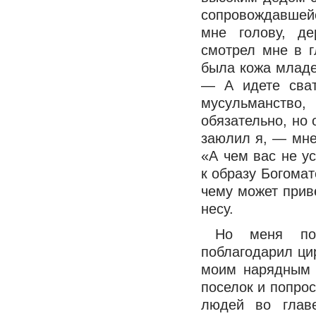
сопровождавшей
мне голову, д
смотрел мне в г
была кожа младе
— А идете сват
мусульманство
обязательно, но 
заюлил я, — мне 
«А чем вас не у
к образу Богомат
чему может прив
несу.
Но меня поз
поблагодарил ци
моим нарядным 
поселок и попрос
людей во глав