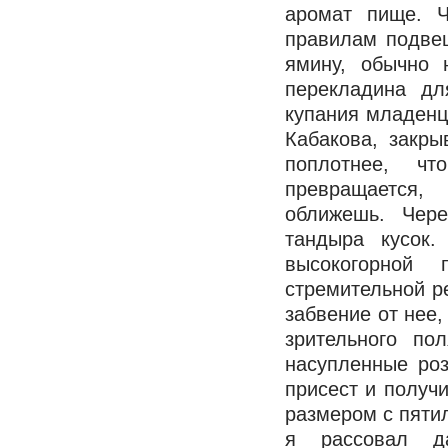
аромат пище. Ч
правилам подвеш
ямину, обычно 
перекладина дл
купания младенц
Кабакова, закры
поплотнее, ч
превращается,
оближешь. Чер
тандыра кусок
высокогорной
стремительной р
забвение от нее,
зрительного по
насупленные ро
присест и получ
размером с пятил
я рассовал д