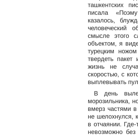
ташкентских пи
писала «Поэму
казалось, блуж
человеческий 
смысле этого с
объектом, я вид
турецким ножом
твердеть пакет
жизнь не случ
скоростью, с кот
выплевывать пул
В день выле
морозильника, но
вмерз частями в
не шелохнулся, к
в отчаянии. Где
невозможно без