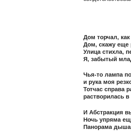
Дом торчал, как
Дом, скажу еще 
Улица стихла, п
Я, забытый мла
Чья-то лампа по
и рука моя резк
Тотчас справа р
растворилась в 
И Абстракция в
Ночь упряма еще
Панорама дышал