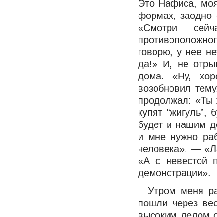
Это Нафиса, моя
формах, заодно 
«Смотри сей
противоположног
говорю, у нее не
да!» И, не отры
дома. «Ну, хо
возобновил тему
продолжал: «Ты 
купят “жигуль”, 
будет и нашим д
и мне нужно раб
человека». — «Л
«А с невестой 
демонстрации».
Утром меня р
пошли через ве
высоким дедом с