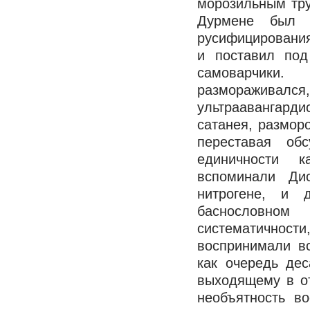
морозильным тру
Дурмене был у
русифицирования
и поставил под
самоварчики
размораживалс
ультраавангард
сатанея, размор
переставая об
единичности к
вспоминали Ди
нитрогене, и 
баснословно
систематичност
воспринимали в
как очередь дес
выходящему в от
необъятность во