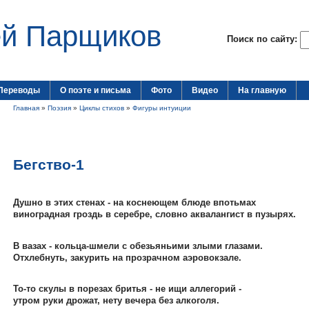
ей Парщиков
Поиск по сайту:
Переводы
О поэте и письма
Фото
Видео
На главную
Главная
»
Поэзия
»
Циклы стихов
»
Фигуры интуиции
Бегство-1
Душно в этих стенах - на коснеющем блюде впотьмах
виноградная гроздь в серебре, словно аквалангист в пузырях.
В вазах - кольца-шмели с обезьяньими злыми глазами.
Отхлебнуть, закурить на прозрачном аэровокзале.
То-то скулы в порезах бритья - не ищи аллегорий -
утром руки дрожат, нету вечера без алкоголя.