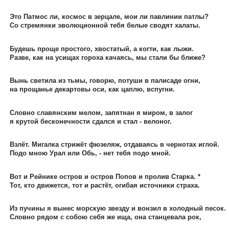
Это Патмос ли, космос в зерцале, мои ли павлинии патлы?
Со стремянки эволюционной тебя белые сводят халаты.
Будешь проще простого, хвостатый, а когти, как лыжи.
Разве, как на усищах гороха качаясь, мы стали бы ближе?
Вынь светила из тьмы, говорю, потуши в палисаде огни,
на прощанье декартовы оси, как цаплю, вспугни.
Словно славянским мелом, запятнан я миром, в залог
я крутой бесконечности сдался и стал - велоног.
Взлёт. Мигалка стрижёт фюзеляж, отдаваясь в чернотах иглой.
Подо мною Урал или Обь, - нет тебя подо мной.
Вот и Рейнике остров и остров Попов и пролив Старка. *
Тот, кто движется, тот и растёт, огибая источники страха.
Из пучины я вынес морскую звезду и вонзил в холодный песок.
Словно рядом с собою себя же ища, она станцевала рок,