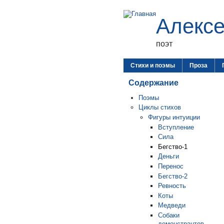
Алекс
поэт
Стихи и поэмы
Проза
Содержание
Поэмы
Циклы стихов
Фигуры интуиции
Вступление
Сила
Бегство-1
Деньги
Перенос
Бегство-2
Ревность
Коты
Медведи
Собаки
демонстрантов