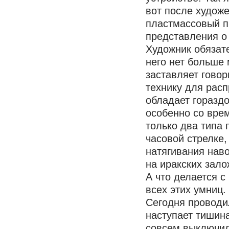
вот после худож
пластмассовый п
представления о 
Художник обязат
него нет больше 
заставляет гово
технику для рас
обладает горазд
особенно со вре
только два типа 
часовой стрелке
натягивания нав
на иракских зало
А что делается 
всех этих умниц.
Сегодня проводи
наступает тишина
совсем выключил