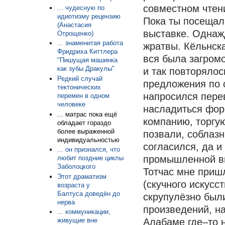
совместном чтен
... чудесную по
идиотизму рецензию
Пока ты посещал
(Анастасия
выставке. Однаж
Отрощенко)
... знаменитая работа
жратвы. Кёльнска
Фридриха Киттлера
вся была загром
"Пишущая машинка
как зубы Дракулы"
и так повторялос
Редкий случай
предложения по 
тектонических
напросился пере
перемен в одном
человеке
насладиться фор
... матрас пока ещё
компанию, торгу
обладает гораздо
более выраженной
позвали, соблаз
индивидуальностью
согласился, да и
... он признался, что
промышленной вы
любит поздние циклы
Заболоцкого
Тотчас мне пришл
Этот драматизм
(скучного искусс
возраста у
Балтуса доведён до
скрупулёзно был
нерва
произведений, на
... коммуникации,
Алабаме где–то н
живущие вне