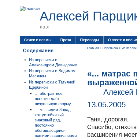
Алексей Парщи
поэт
Стихи и поэмы
Проза
Переводы
О поэте и пись
Главная
»
Переписка
»
Из перепи
Содержание
Из переписки с
Александром Давыдовым
Из переписки с Вадимом
«... матрас
Месяцем
выраженно
Из переписки с Татьяной
Щербиной
Алексей 
... абстрактное
понятие даёт
13.05.2005
визуальную форму
... мы видим Запад
как устойчивый
Таня, дорогая,
знаковый ряд,
постоянно
Спасибо, стихот
обогащающийся
расширения моег
нашими ассоциациями