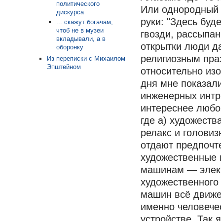
политического
Или однородный л
дискурса
руки: "Здесь буд
... скажут богачам,
чтоб не в музеи
гвозди, рассыпа
вкладывали, а в
открытки люди д
оборонку
религиозным пра
Из переписки с Михаилом
Эпштейном
относительно из
дня мне показал
инженерных интр
интереснее любо
где а) художест
релакс и голови
отдают предпочте
художественные 
машинам — элект
художественного 
машин всё движет
именно человече
устройстве. Так 