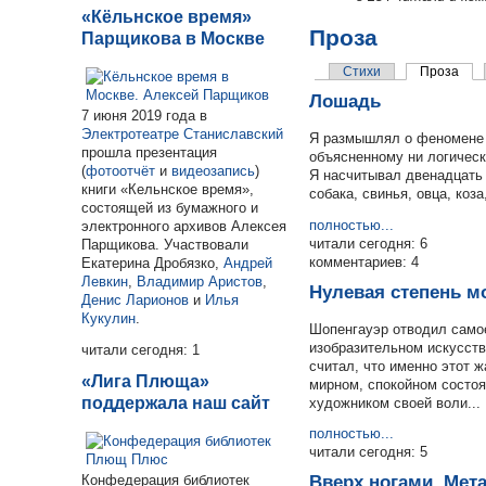
«Кёльнское время»
Проза
Парщикова в Москве
Стихи
Проза
Лошадь
7 июня 2019 года в
Электротеатре Станиславский
Я размышлял о феномене 
прошла презентация
объясненному ни логичес
(
фотоотчёт
и
видеозапись
)
Я насчитывал двенадцать 
книги «Кельнское время»,
собака, свинья, овца, коза
состоящей из бумажного и
полностью...
электронного архивов Алексея
читали сегодня: 6
Парщикова. Участвовали
комментариев: 4
Екатерина Дробязко,
Андрей
Левкин
,
Владимир Аристов
,
Нулевая степень м
Денис Ларионов
и
Илья
Кукулин
.
Шопенгауэр отводил само
изобразительном искусст
читали сегодня: 1
считал, что именно этот ж
«Лига Плюща»
мирном, спокойном состоя
поддержала наш сайт
художником своей воли...
полностью...
читали сегодня: 5
Конфедерация библиотек
Вверх ногами. Мет