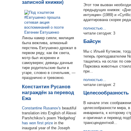
записной книжки)
Этот том вызван необходи
предыдущих книжек: «Днеп
интуиции» (1989) и «Cyrill
адаптирована скорее реда
полностью...
читали сегодня: 3
Линзы камер сияли, милиция
Байсун
была вежлива, алмазный
перстень Евтушенко дрожал в
Мы с Ильей Кутиком, тогд
первом ряду, как ёж света,
теперь преподавателем No
мэтр был искренен и
тащились на ослах по сев
самоуверен; девицы дачные
Парковка животных стоила
тире родительские были в
при...
угаре, словно в сочельник, —
празднично и тревожно.
полностью...
читали сегодня: 2
Константин Русанов
награждён за перевод
Целесообразность
Ежа
В начале этих соображени
целесообразности мира, 
Constantine Rusanov's
beautiful
инварианта, к которому ст
translation into English of Alexei
и оригинал и перевод под
Parshchikov's poem 'Hedgehog'
трансцендентной...
has won first prize
in the
inaugural year of the Joseph