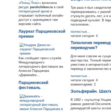
«Плющ Плюс»
включила
ресурс
parshchikov.ru
в свой
Три раза я был свидетеле
литературный архив
и
переворачиваясь с разной
открывает публичный онлайн-
стукнуло десять лет, и я
доступ к хранящимся там
подводный кульбит. В бар
версиям сайта.
поселковом...
Лауреат Парщиковской
полностью...
читали сегодня: 4
премии
Топология перевод
переводчик?
Для меня совсем не сущес
Как сообщает пресс-служба
мастерства. Точный перево
Международного
уместнее в интернетской 
литературного фестиваля им.
перевод в законничество 
Алексея Парщикова
«Дирижабль...
полностью...
читали сегодня: 4
Парщиковский
комментариев: 2
фестиваль
Зольферайн. Шахт
В 1992 г. скульптор Ульр
рамках девятой Document
двенадцатой шахты эссен