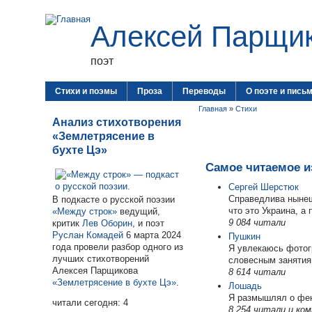
Алексей Парщи
поэт
Стихи и поэмы
Проза
Переводы
О поэте и пись
Главная
»
Стихи
Анализ стихотворения
«Землетрясение в
бухте Цэ»
Самое читаемое и
Сергей Шерстюк
Справедлива нынеш
В подкасте о русской поэзии
что это Украина, а
«Между строк»
ведущий,
9 084 читали
критик
Лев Оборин
, и поэт
Руслан Комадей
6 марта 2024
Пушкин
года провели разбор одного из
Я увлекаюсь фотог
лучших стихотворений
словесным занятия
Алексея Парщикова
8 614 читали
«Землетрясение в бухте Цэ»
.
Лошадь
Я размышлял о фен
читали сегодня: 4
8 254 читали
и ко