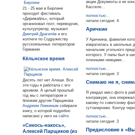
акции Документы и ее кон
Касселе...
21 - 25 мая в Берлине
проходит фестиваль
полностью...
«Дирижабль», который
читали сегодня: 4
организовал поэт, переводчик,
Аричкин
культуртрегер, музыкант
Дмитрий Драгилёв
и его
коллеги по Содружеству
У Аричкина, фамилия кото
русскоязычных литераторов
извратилась в школьных д
Германии.
начальник угольного пред
которого. У папы был в ш
Кёльнское время
пленными немцами...
полностью...
читали сегодня: 3
Десять лет нет Алеши. Все
Снимаю не я, сним
эти годы я работала с его
архивом. А целый прошлый
Я увидал мисс-фото в рай
год мы с литератором и
контражуре, она опережал
близким другом Парщикова
какому-то советскому фал
Андреем Левкиным
собирали
гуттаперчево. Контур чер
книгу, о которой подробно
написано у него на
сайте
.
полностью...
читали сегодня: 3
«Сикось-накось»,
Предисловие к «В
Алексей Парщиков (из