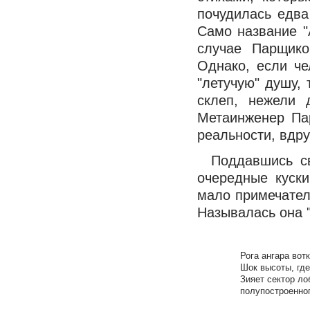
почудилась едва
Само название "
случае Парщико
Однако, если ч
"летучую" душу, 
склеп, нежели 
Метаинженер Па
реальности, вдру
Поддавшись с
очередные куски
мало примечател
Называлась она "
Рога ангара вот
Шок высоты, гд
Зияет сектор ло
полупостроенно