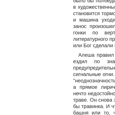
было бы полбеды.
в художественны
становится тормо
и машина уходи
занос произоше
гонки по вер
литературного пр
или Бог сделали 
Алеша правил 
ездил по зна
предупредител
сигнальные огни.
"неоднозначност
а прямое лирич
нечто недостойно
траве. Он снова 
бы травинка. И ч
башня или то, 