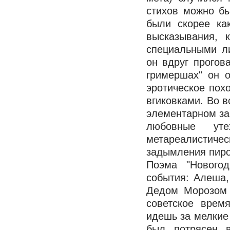
стихов можно бы
были скорее ка
высказывания, 
специальными ли
он вдруг прогов
гримершах" он о
эротическое пох
вгиковками. Во в
элементарном заг
любовные у
метареалисти
задымления пиро
Поэма "Новогод
события: Алеша,
Дедом Морозом 
советское врем
идешь за мелкие 
был потрясен 