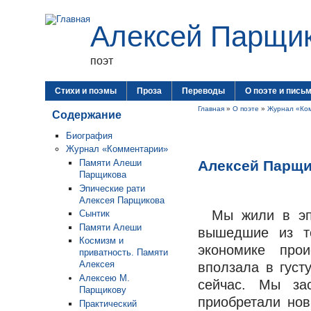
Алексей Парщи
поэт
Стихи и поэмы
Проза
Переводы
О поэте и пись
Главная
»
О поэте
»
Журнал «Ко
Содержание
Биография
Журнал «Комментарии»
Алексей Парщи
Памяти Алеши
Парщикова
Эпические рати
Алексея Парщикова
Мы жили в эп
Сынтик
Памяти Алеши
вышедшие из т
Космизм и
экономике про
приватность. Памяти
Алексея
вползала в густ
Алексею М.
сейчас. Мы за
Парщикову
приобретали нов
Практический