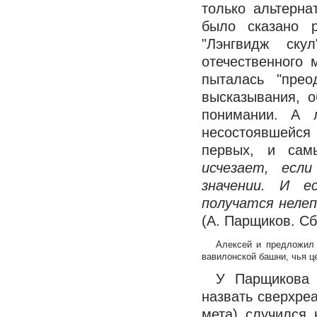
только альтерна
было сказано р
"Лэнгвидж ску
отечественного 
пыталась "прео
высказывания, 
понимании. А 
несостоявшейся
первых, и сам
исчезает, есл
значении. И 
получатся неле
(А. Парщиков. Сб
Алексей и предложил 
вавилонской башни, чья ц
У Парщикова 
назвать сверхре
мета) случился 