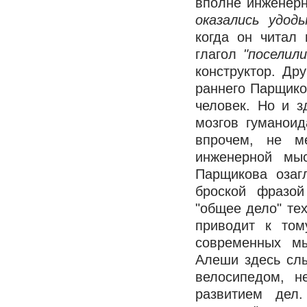
вполне инженерн
оказались удод
когда он читал
глагол
"поселили
конструктор. Дру
раннего Парщиков
человек. Но и з
мозгов гуманоид
впрочем, не м
инженерной мыс
Парщикова озаг
броской фразой
"общее дело" те
приводит к том
современных мы
Алеши здесь сл
велосипедом, н
развитием дел.