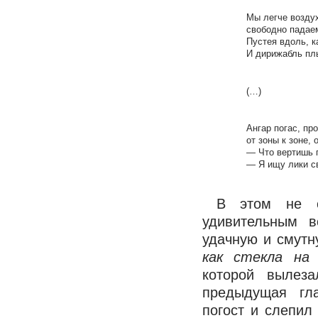
Мы легче воздух
свободно падаем
Пустея вдоль, к
И дирижабль пл
(…)
Ангар погас, пр
от зоны к зоне, 
— Что вертишь 
— Я ищу лики с
В этом не с
удивительным 
удачную и смут
как стекла на 
которой вылеза
предыдущая гла
погост и слепил