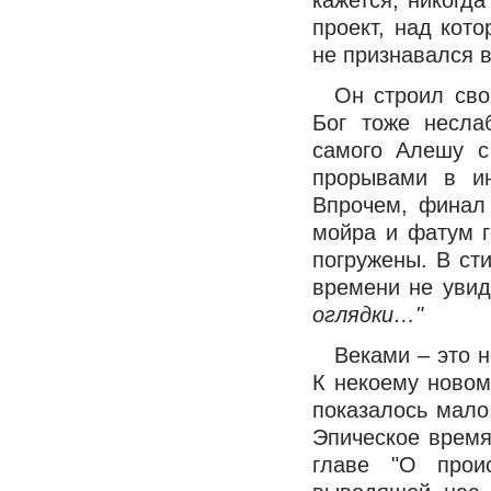
кажется, никогда
проект, над кото
не признавался в
Он строил сво
Бог тоже несла
самого Алешу с
прорывами в и
Впрочем, финал 
мойра и фатум г
погружены. В ст
времени не уви
оглядки…"
Веками – это н
К некоему новом
показалось мало
Эпическое время
главе "О проис