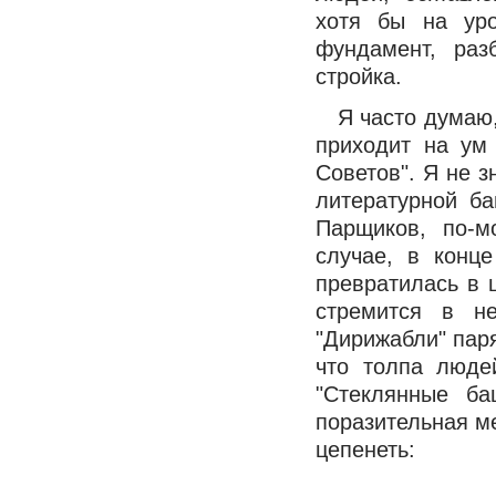
хотя бы на уро
фундамент, раз
стройка.
Я часто думаю,
приходит на ум
Советов". Я не з
литературной ба
Парщиков, по-м
случае, в конц
превратилась в 
стремится в н
"Дирижабли" паря
что толпа люде
"Стеклянные б
поразительная м
цепенеть: