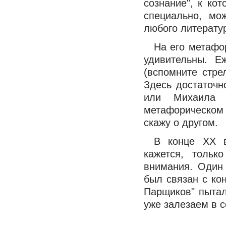
сознание", к ко
специально, мо
любого литератур
На его метафо
удивительны. Е
(вспомните стре
Здесь достаточн
или Михаила 
метафорическом 
скажу о другом.
В конце ХХ в
кажется, тольк
внимания. Один
был связан с ко
Парщиков" пытал
уже залезаем в с