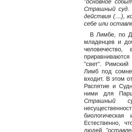
"основное собы
Страшный суд. 
действия (…), 
себе или оставл
В Лимбе, по Д
младенцев и до
человечество,
приравниваются
"свет". Римский
Лимб под сомне
входит. В этом о
Распятие и Суд
ними для Пар
Страшный суд
несущественнос
биологическая 
Естественно, ч
людей,
"оставле