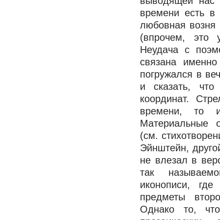
выводящей нас 
времени есть в
любовная возня
(впрочем, это 
Неудача с поэм
связана именно
погружался в веч
и сказать, чт
координат. Стр
времени, то и
Материальные о
(см. стихотворен
Эйнштейн, другой
не влезал в вер
так называемо
иконописи, гд
предметы второ
Однако то, чт