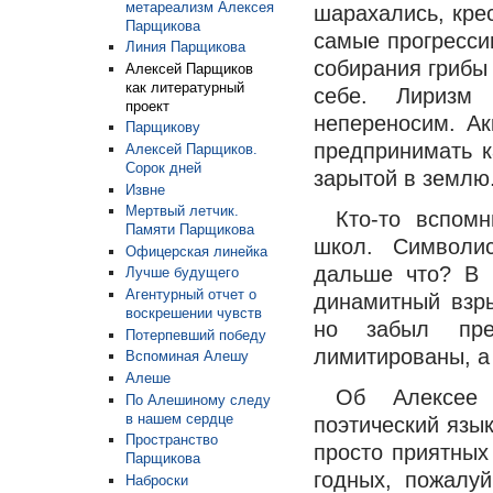
метареализм Алексея
шарахались, крес
Парщикова
самые прогресси
Линия Парщикова
собирания грибы 
Алексей Парщиков
как литературный
себе. Лиризм
проект
непереносим. А
Парщикову
предпринимать к
Алексей Парщиков.
Сорок дней
зарытой в землю
Извне
Мертвый летчик.
Кто-то вспом
Памяти Парщикова
школ. Символи
Офицерская линейка
дальше что? В 
Лучше будущего
Агентурный отчет о
динамитный взр
воскрешении чувств
но забыл пре
Потерпевший победу
лимитированы, а
Вспоминая Алешу
Алеше
Об Алексее 
По Алешиному следу
в нашем сердце
поэтический язык
Пространство
просто приятных 
Парщикова
годных, пожалуй
Наброски