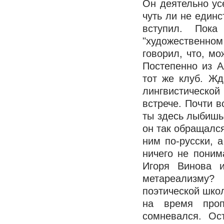
Он деятельно ус
чуть ли не единс
вступил. Пок
"художественном
говорил, что, мо
Постепенно из 
тот же клуб. Ж
лингвистической
встрече. Почти в
ты здесь лыбишьс
он так обращался
ним по-русски, 
ничего не поним
Игоря Винова 
метареализму?
поэтической шко
на время про
сомневался. Ос