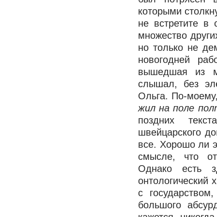
которыми столкну
не встретите в 
множество других
но только не де
новогодней раб
вышедшая из м
слышал, без эл
Ольга. По-моему
жил на поле по
поздних текст
швейцарского до
все. Хорошо ли э
смысле, что от
Однако есть з
онтологический х
с государством
большого абсур