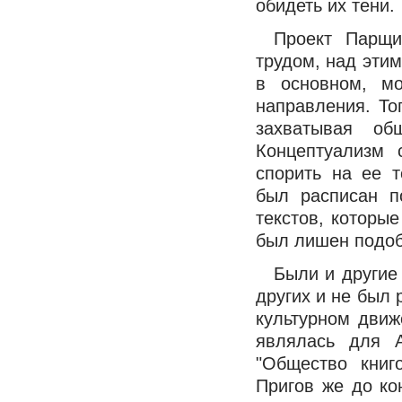
обидеть их тени.
Проект Парщи
трудом, над этим
в основном, мо
направления. Тог
захватывая об
Концептуализм 
спорить на ее 
был расписан п
текстов, которы
был лишен подоб
Были и другие
других и не был 
культурном движ
являлась для А
"Общество книг
Пригов же до ко