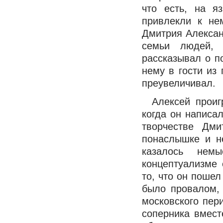
что есть, на я
привлекли к не
Дмитрия Алексан
семьи людей,
рассказывал о п
нему в гости из
преувеличивал.
Алексей проиг
когда он написа
творчестве Дм
понаслышке и н
казалось нем
концептуализме 
то, что он пошел
было провалом, 
московского пер
соперника вмест