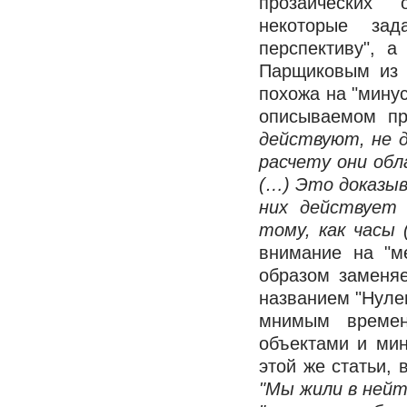
прозаических 
некоторые зад
перспективу", 
Парщиковым из 
похожа на "минус
описываемом п
действуют, не д
расчету они обл
(…) Это доказыв
них действует 
тому, как часы
внимание на "ме
образом заменя
названием "Нулев
мнимым времен
объектами и мин
этой же статьи, 
"Мы жили в нейт