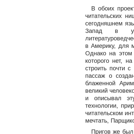
В обоих проек
читательских ни
сегодняшнем язы
Запад в уни
литературоведче
в Америку, для 
Однако на этом
которого нет, на
строить почти с
пассаж о созда
блаженной Аримо
великий человек
и описывал эт
технологии, пр
читательском инт
мечтать, Парщик
Пригов же был