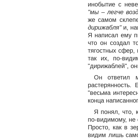
инобытие с нев
"мы – легче возд
же самом склеп
дирижабля"
и, на
Я написал ему п
что он создал т
тягостных сфер, 
так их, по-вид
"дирижаблей", он
Он ответил м
растерянность. 
"весьма интерес
конца написанно
Я понял, что, 
по-видимому, не 
Просто, как в з
видим лишь само