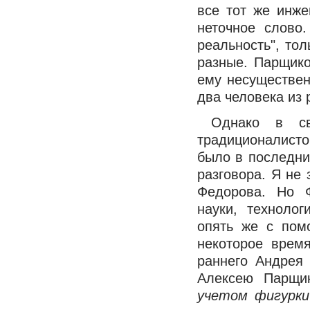
все тот же инже
неточное слово
реальность", то
разные. Парщико
ему несуществен
два человека из 
Однако в св
традиционалистом
было в последни
разговора. Я не
Федорова. Но Ф
науки, технолог
опять же с пом
некоторое время
раннего Андрея 
Алексею Парщи
учетом фигурки