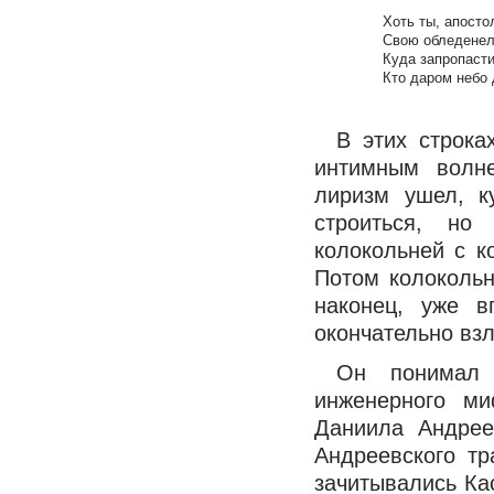
Хоть ты, апосто
Свою обледенел
Куда запропаст
Кто даром небо 
В этих строка
интимным волне
лиризм ушел, к
строиться, но
колокольней с к
Потом колоколь
наконец, уже в
окончательно взл
Он понимал 
инженерного м
Даниила Андрее
Андреевского т
зачитывались Ка