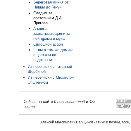
Береговая линия от
Ниццы до Генуи
Следим за
состоянием Д.А.
Пригова
А книга
захватывающая и за
ней драма и мука
Сплошной action
... вы в том же домике
с цветком на
подоконнике
Из переписки с Татьяной
Щербиной
Из переписки с Михаилом
Эпштейном
Сейчас на сайте
0 пользователей
и
423
гостя
.
Алексей Максимович Парщиков - стихи и поэмы, эссе,