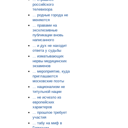
российского
телевизора
... родные города не
меняются
... правами на
эксклюзивные
публикации вновь
написанного
... и дух не находит
ответа у судьбы
... изматывающих
нервы медицинских
экзаменов
... мероприятие, куда
приглашаются
московские поэты
... национализм не
титульной нации
... не исчезло из
европейских
характеров
... прошлое требует
участия
... табу на миф в
Германии