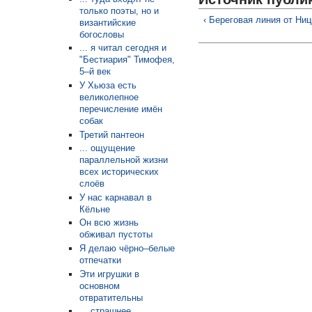
только поэты, но и
‹ Береговая линия от Ниц
византийские
богословы
... я читал сегодня и
"Бестиария" Тимофея,
5–й век
У Хьюза есть
великолепное
перечисление имён
собак
Третий пантеон
... ощущение
параллельной жизни
всех исторических
слоёв
У нас карнавал в
Кёльне
Он всю жизнь
обживал пустоты
Я делаю чёрно–белые
отпечатки
Эти игрушки в
основном
отвратительны
... страшнее