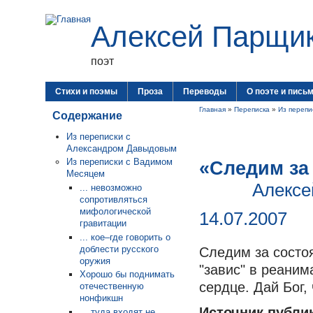
Алексей Парщи
поэт
Стихи и поэмы
Проза
Переводы
О поэте и пись
Главная
»
Переписка
»
Из перепи
Содержание
Из переписки с
Александром Давыдовым
Из переписки с Вадимом
«Следим за
Месяцем
Алексе
... невозможно
сопротивляться
мифологической
14.07.2007
гравитации
... кое–где говорить о
доблести русского
Следим за состоя
оружия
"завис" в реани
Хорошо бы поднимать
сердце. Дай Бог,
отечественную
нонфикшн
Источник публи
... туда входят не