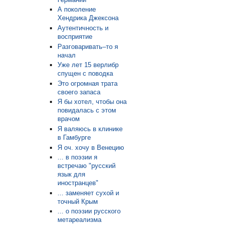
А поколение
Хендрика Джексона
Аутентичность и
восприятие
Разговаривать–то я
начал
Уже лет 15 верлибр
спущен с поводка
Это огромная трата
своего запаса
Я бы хотел, чтобы она
повидалась с этом
врачом
Я валяюсь в клинике
в Гамбурге
Я оч. хочу в Венецию
... в поэзии я
встречаю "русский
язык для
иностранцев"
... заменяет сухой и
точный Крым
... о поэзии русского
метареализма