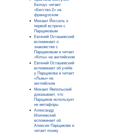
Белоус читает
«Бегство-2» на
французском
Михаил Йоссель о
первой встрече с
Парщиковым
Евгений Осташевский
вспоминает о
знакомстве с
Парщиковым и читает
«Коты» на английском
Евгений Осташевский
вспоминает об учёбе
у Парщикова и читает
«Львы» на
английском
Михаил Ямпольский
доказывает, что
Парщиков использует
не метафоры
Александр
Иличевский
вспоминает об
Алексее Парщикове и
читает поэму