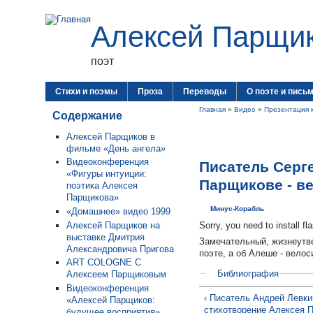
Алексей Парщи
поэт
Стихи и поэмы
Проза
Переводы
О поэте и пись
Главная
»
Видео
»
Презентация 
Содержание
Алексей Парщиков в
фильме «День ангела»
Видеоконференция
Писатель Серг
«Фигуры интуиции:
Парщикове - в
поэтика Алексея
Парщикова»
Минус-Корабль
«Домашнее» видео 1999
Алексей Парщиков на
Sorry, you need to install fl
выставке Дмитрия
Замечательный, жизнеутв
Александровича Пригова
поэте, а об Алеше - велос
ART COLOGNE С
Библиография
Алексеем Парщиковым
Видеоконференция
‹ Писатель Андрей Левки
«Алексей Парщиков:
стихотворение Алексея 
будущее восприятия»