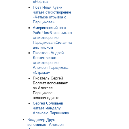
«Нефть»
Поэт Илья Кутик
читает стихотворение
«Четыре отрывка о
Парщикове»
Американский поэт
Уэйн Чемблисс читает
стихотворение
Парщикова «Сила» на
английском
Писатель Андрей
Левкин читает
стихотворение
Алексея Парщикова
«Стража»
Писатель Сергей
Болмат вспоминает
об Алексее
Парщикове -
велосипедисте
Сергей Соловьёв
читает мандалу
Алексею Парщикову
Владимир Друк
вспоминает Алексея