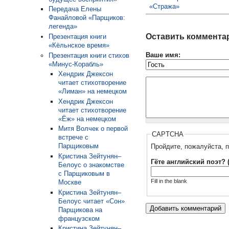
«Стража»
Передача Елены
Фанайловой «Парщиков:
легенда»
Оставить коммента
Презентация книги
«Кёльнское время»
Ваше имя:
Презентация книги стихов
«Минус-Корабль»
Хендрик Джексон
читает стихотворение
«Лиман» на немецком
Хендрик Джексон
читает стихотворение
«Ёж» на немецком
Митя Волчек о первой
CAPTCHA
встрече с
Парщиковым
Пройдите, пожалуйста, п
Кристина Зейтунян–
Гёте английский поэт? 
Белоус о знакомстве
с Парщиковым в
Fill in the blank
Москве
Кристина Зейтунян–
Белоус читает «Сон»
Парщикова на
французском
Кристина Зейтунян–