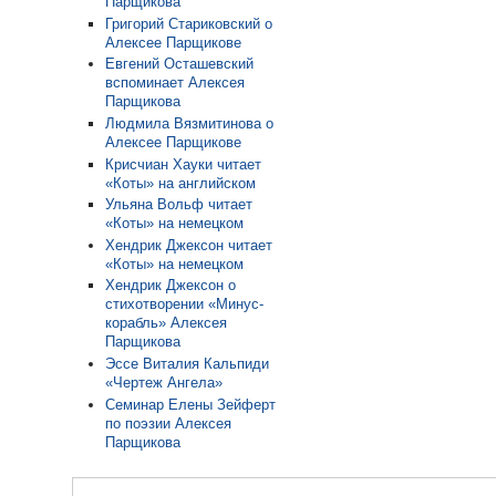
Парщикова
Григорий Стариковский о
Алексее Парщикове
Евгений Осташевский
вспоминает Алексея
Парщикова
Людмила Вязмитинова о
Алексее Парщикове
Крисчиан Хауки читает
«Коты» на английском
Ульяна Вольф читает
«Коты» на немецком
Хендрик Джексон читает
«Коты» на немецком
Хендрик Джексон о
стихотворении «Минус-
корабль» Алексея
Парщикова
Эссе Виталия Кальпиди
«Чертеж Ангела»
Семинар Елены Зейферт
по поэзии Алексея
Парщикова