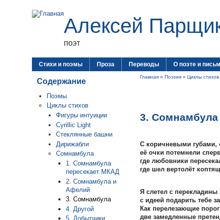
Алексей Парщи
поэт
Стихи и поэмы
Проза
Переводы
О поэте и пись
Главная
»
Поэзия
»
Циклы стихов
Содержание
Поэмы
Циклы стихов
3. Сомнамбула
Фигуры интуиции
Cyrillic Light
Стеклянные башни
Дирижабли
С коричневыми губами,
её очки потемнели спер
Сомнамбула
где любовники пересека
1. Cомнамбула
где шел вертолёт коптя
пересекает МКАД
2. Сомнамбула и
Афелий
Я слетел с перекладины
3. Сомнамбула
с идеей подарить тебе з
Как перелезающие порог
4. Другой
две замедленные претен
5. Добытчики