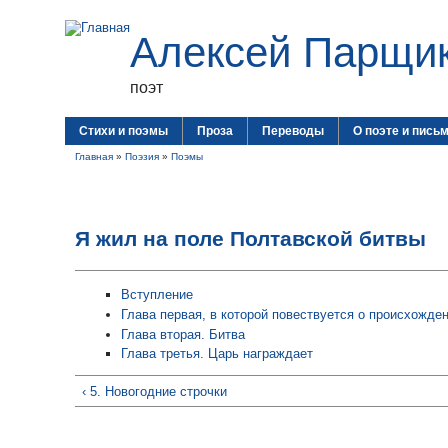
Алексей Парщи
поэт
Стихи и поэмы
Проза
Переводы
О поэте и пись
Главная
»
Поэзия
»
Поэмы
Я жил на поле Полтавской битвы
Вступление
Глава первая, в которой повествуется о происхожде
Глава вторая. Битва
Глава третья. Царь награждает
‹ 5. Новогодние строчки