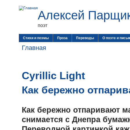
Алексей Парщи
поэт
Стихи и поэмы
Проза
Переводы
О поэте и пись
Главная
Cyrillic Light
Как бережно отпарива
Как бережно отпаривают м
снимается с Днепра бумаж
Переводной картинкой каж