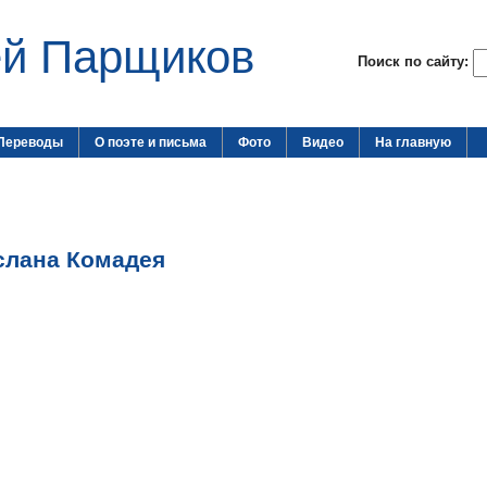
ей Парщиков
Поиск по сайту:
Переводы
О поэте и письма
Фото
Видео
На главную
слана Комадея