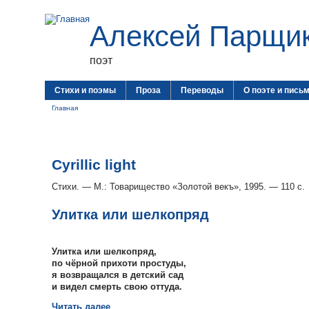
Алексей Парщи
поэт
Стихи и поэмы
Проза
Переводы
О поэте и пись
Главная
Cyrillic light
Стихи. — М.: Товарищество «Золотой векъ», 1995. — 110 с.
Улитка или шелкопряд
Улитка или шелкопряд,
по чёрной прихоти простуды,
я возвращался в детский сад
и видел смерть свою оттуда.
Читать далее