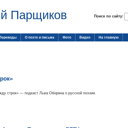
ей Парщиков
Поиск по сайту:
Переводы
О поэте и письма
Фото
Видео
На главную
трок»
ду строк» — подкаст Льва Оборина о русской поэзии.