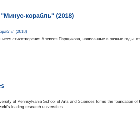
"Минус-корабль" (2018)
шиеся стихотворения Алексея Парщикова, написанные в разные годы: о
es
versity of Pennsylvania School of Arts and Sciences forms the foundation of t
rld's leading research universities.