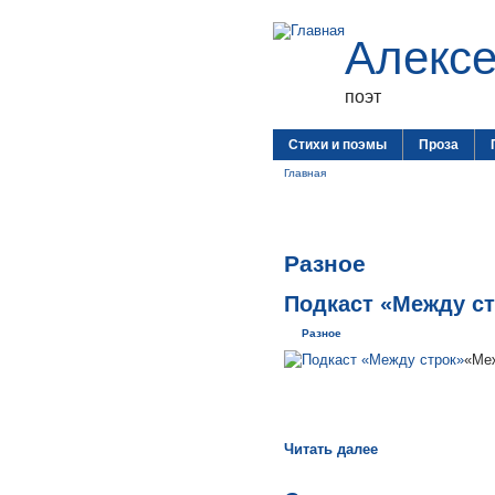
Алекс
поэт
Стихи и поэмы
Проза
Главная
Разное
Подкаст «Между с
Разное
«Меж
Читать далее