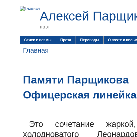
Алексей Парщи
поэт
Стихи и поэмы
Проза
Переводы
О поэте и пись
Главная
Памяти Парщикова
Офицерская линейка
Это сочетание жарко
холодноватого Леонардо