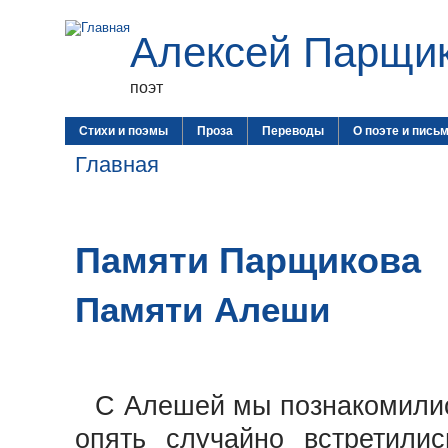
Алексей Парщи
поэт
Стихи и поэмы
Проза
Переводы
О поэте и пись
Главная
Памяти Парщикова
Памяти Алеши
С Алешей мы познакомились
опять случайно встретили