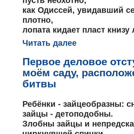
пусть неохотно,
как Одиссей, увидавший с
плотно,
лопата кидает пласт книзу
Читать далее
Первое деловое отст
моём саду, располож
битвы
Ребёнки - зайцеобразны: сн
зайцы - детоподобны.
Злобны зайцы и непредска
чиркнувшей спички.