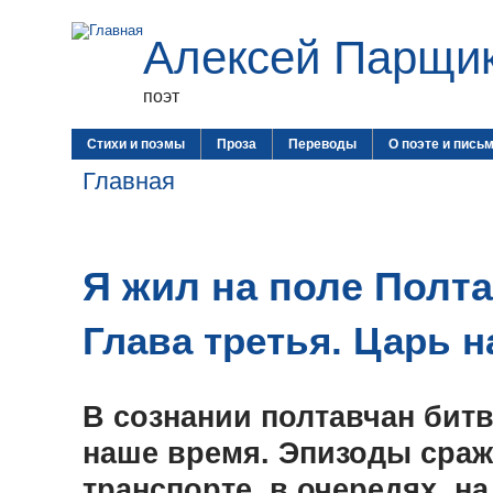
Алексей Парщи
поэт
Стихи и поэмы
Проза
Переводы
О поэте и пись
Главная
Я жил на поле Полт
Глава третья. Царь 
В сознании полтавчан битв
наше время. Эпизоды сраж
транспорте, в очередях, н