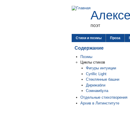
Алекс
поэт
Стихи и поэмы
Проза
Содержание
Поэмы
Циклы стихов
Фигуры интуиции
Cyrillic Light
Стеклянные башни
Дирижабли
Сомнамбула
Отдельные стихотворения
Архив в Литинституте