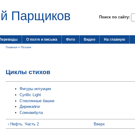
ей Парщиков
Поиск по сайту:
Переводы
О поэте и письма
Фото
Видео
На главную
Главная
»
Поэзия
Циклы стихов
Фигуры интуиции
Cyrillic Light
Стеклянные башни
Дирижабли
Сомнамбула
‹ Нефть. Часть 2
Вверх