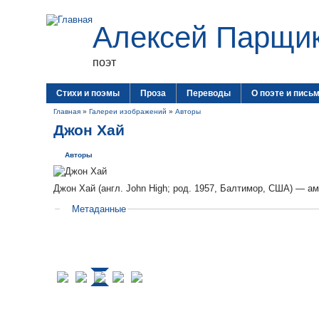
Алексей Парщи
поэт
Стихи и поэмы
Проза
Переводы
О поэте и пись
Главная
»
Галереи изображений
»
Авторы
Джон Хай
Авторы
Джон Хай (англ. John High; род. 1957, Балтимор, США) — ам
Метаданные