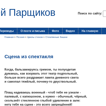
ей Парщиков
Поиск по сайту:
Переводы
О поэте и письма
Фото
Видео
На главную
Главная
»
Поэзия
»
Циклы стихов
»
Стеклянные башни
Сцена из спектакля
Когда, бальзамируясь гримом, ты полуодетая
думаешь, как взорвать этот театр подпольный,
больше всего раздражает лампа дневного света
и самопал тяжёлый, почему-то двуствольный.
Плащ надеваешь военный - чтоб тебя не узнали -
палевый, с капюшоном, а нужно - обычный, чёрный,
скользнёт стеклянною глыбой удивление в зале:
нету тебя на сцене - это всего запрещённей!