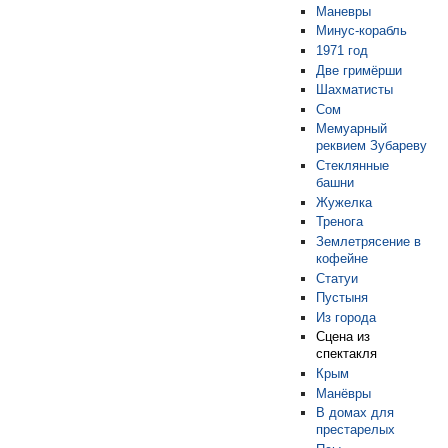
Маневры
Минус-корабль
1971 год
Две гримёрши
Шахматисты
Сом
Мeмуaрный
рeквиeм Зубареву
Стеклянные
башни
Жужелка
Тренога
Землетрясение в
кофейне
Статуи
Пустыня
Из города
Сцена из
спектакля
Крым
Мaнёвры
В домах для
престарелых