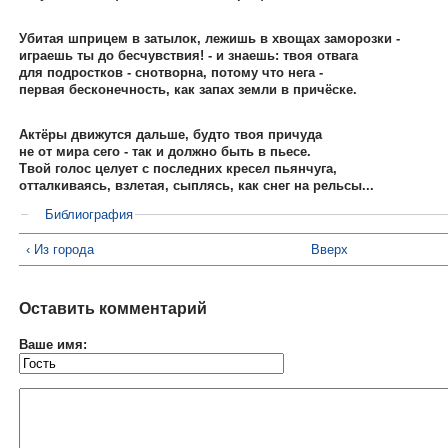
Убитая шприцем в затылок, лежишь в хвощах заморозки -
играешь ты до бесчувствия! - и знаешь: твоя отвага
для подростков - снотворна, потому что нега -
первая бесконечность, как запах земли в причёске.
Актёры движутся дальше, будто твоя причуда
не от мира сего - так и должно быть в пьесе.
Твой голос целует с последних кресел пьянчуга,
отталкиваясь, взлетая, сыплясь, как снег на рельсы...
Библиография
‹ Из города
Вверх
Оставить комментарий
Ваше имя: