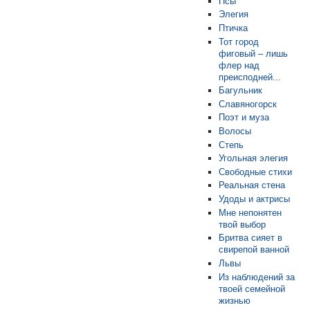
Псы
Элегия
Птичка
Тот город
фиговый – лишь
флер над
преисподней...
Багульник
Славяногорск
Поэт и муза
Волосы
Степь
Угольная элегия
Свободные стихи
Реальная стена
Удоды и актрисы
Мне непонятен
твой выбор
Бритва сияет в
свирепой ванной
Львы
Из наблюдений за
твоей семейной
жизнью