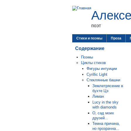
Алекс
поэт
Стихи и поэмы
Проза
Содержание
Поэмы
Циклы стихов
Фигуры интуиции
Cyrillic Light
Стеклянные башни
Землетрясение в
бухте Цэ
Лиман
Lucy in the sky
with diamonds
О, сад моих
друзей...
Темна причина,
но прозрачна...