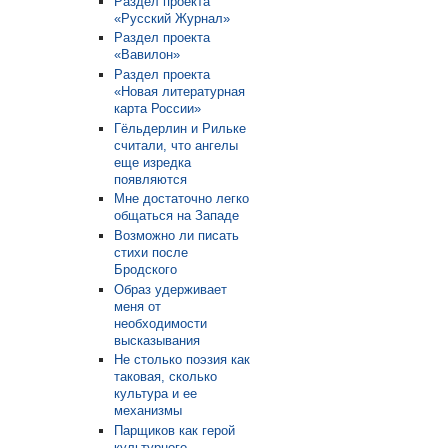
Раздел проекта
«Русский Журнал»
Раздел проекта
«Вавилон»
Раздел проекта
«Новая литературная
карта России»
Гёльдерлин и Рильке
считали, что ангелы
еще изредка
появляются
Мне достаточно легко
общаться на Западе
Возможно ли писать
стихи после
Бродского
Образ удерживает
меня от
необходимости
высказывания
Не столько поэзия как
таковая, сколько
культура и ее
механизмы
Парщиков как герой
культурного