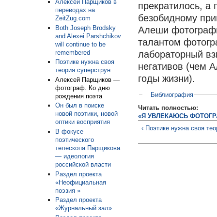
Алексей Парщиков в
прекратилось, а 
переводах на
безобидному прин
ZeitZug.com
Both Joseph Brodsky
Алеши фотографи
and Alexei Parshchikov
талантом фотогр
will continue to be
remembered
лабораторный вз
Поэтике нужна своя
негативов (чем А
теория суперструн
годы жизни).
Алексей Парщиков —
фотограф. Ко дню
Библиография
рождения поэта
Он был в поиске
Читать полностью:
новой поэтики, новой
«Я УВЛЕКАЮСЬ ФОТОГ
оптики восприятия
‹ Поэтике нужна своя те
В фокусе
поэтического
телескопа Парщикова
— идеология
российской власти
Раздел проекта
«Неофициальная
поэзия »
Раздел проекта
«Журнальный зал»