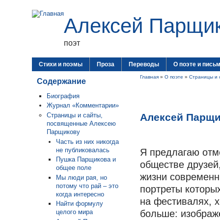
Алексей Парщи
поэт
Стихи и поэмы
Проза
Переводы
О поэте и пись
Главная
»
О поэте
»
Страницы и 
Содержание
Биография
Журнал «Комментарии»
Алексей Парщи
Страницы и сайты,
посвященные Алексею
Парщикову
Часть из них никогда
не публиковалась
Я предлагаю отм
Пушка Парщикова и
обществе друзей
общее поле
жизни современн
Мы люди рая, но
потому что рай – это
портреты которых
когда интересно
на фестивалях, х
Найти формулу
целого мира
больше: изображе