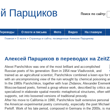
ей Парщиков
Поиск по сайту:
Переводы
О поэте и письма
Фото
Видео
На главную
Главная
»
О поэте
»
Страницы и сайты, посвященные Алексею Парщикову
Алексей Парщиков в переводах на Zeit
Alexei Parshchikov was one of the most brilliant and accomplished
Russian poets of his generation. Born in 1954 near Vladivostok, and
trained as an agricultural scientist, Parshchikov combined a keen eye for 
with an uncompromising view of the ruin wrought by chemical poisoning an
In the 1980s Parshchikov, together with Ivan Zhdanov, Alexander Eremen
Moscow-based poets, formed a group whose work, described by critics as
specialized in elaborate spatial meontic metaphorical structures, often wit
supports, set into loosened versions of traditional prosody.
After his move to California in 1990, Parshchikov built extensive personal 
the American experimental poetry community, especially the poet Michael 
Perloff. Work of his late period, composed in Germany in the 2000s, is m