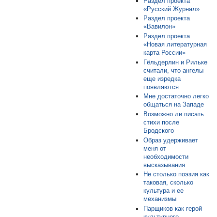
Раздел проекта
«Русский Журнал»
Раздел проекта
«Вавилон»
Раздел проекта
«Новая литературная
карта России»
Гёльдерлин и Рильке
считали, что ангелы
еще изредка
появляются
Мне достаточно легко
общаться на Западе
Возможно ли писать
стихи после
Бродского
Образ удерживает
меня от
необходимости
высказывания
Не столько поэзия как
таковая, сколько
культура и ее
механизмы
Парщиков как герой
культурного