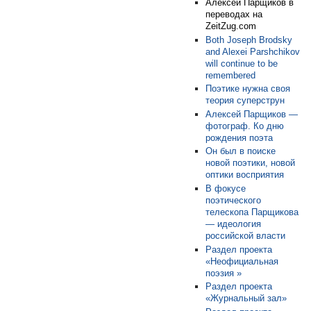
Алексей Парщиков в
переводах на
ZeitZug.com
Both Joseph Brodsky
and Alexei Parshchikov
will continue to be
remembered
Поэтике нужна своя
теория суперструн
Алексей Парщиков —
фотограф. Ко дню
рождения поэта
Он был в поиске
новой поэтики, новой
оптики восприятия
В фокусе
поэтического
телескопа Парщикова
— идеология
российской власти
Раздел проекта
«Неофициальная
поэзия »
Раздел проекта
«Журнальный зал»