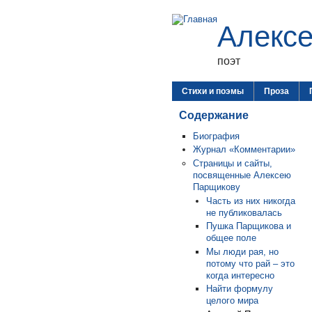
Алекс
поэт
Стихи и поэмы
Проза
Содержание
Биография
Журнал «Комментарии»
Страницы и сайты,
посвященные Алексею
Парщикову
Часть из них никогда
не публиковалась
Пушка Парщикова и
общее поле
Мы люди рая, но
потому что рай – это
когда интересно
Найти формулу
целого мира