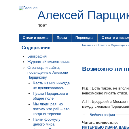
Алексей Парщи
поэт
Стихи и поэмы
Проза
Переводы
О поэте и пись
Главная
»
О поэте
»
Страницы и 
Содержание
Биография
Журнал «Комментарии»
Возможно ли п
Страницы и сайты,
посвященные Алексею
Парщикову
Часть из них никогда
не публиковалась
И.Д.: Есть такое, не впол
невозможно писать стихи.
Пушка Парщикова и
общее поле
А.П.: Бродский в Москве 
Мы люди рая, но
между словами "Бродский" 
потому что рай – это
когда интересно
Библиография
Найти формулу
Читать полностью:
целого мира
ИНТЕРВЬЮ ИВАНА ДАВ