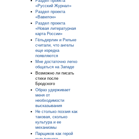
Раздел проекта
«Русский Журнал»
Раздел проекта
«Вавилон»
Раздел проекта
«Новая литературная
карта России»
Гёльдерлин и Рильке
считали, что ангелы
еще изредка
появляются
Мне достаточно легко
общаться на Западе
Возможно ли писать
стихи после
Бродского
Образ удерживает
меня от
необходимости
высказывания
Не столько поэзия как
таковая, сколько
культура и ее
механизмы
Парщиков как герой
культурного