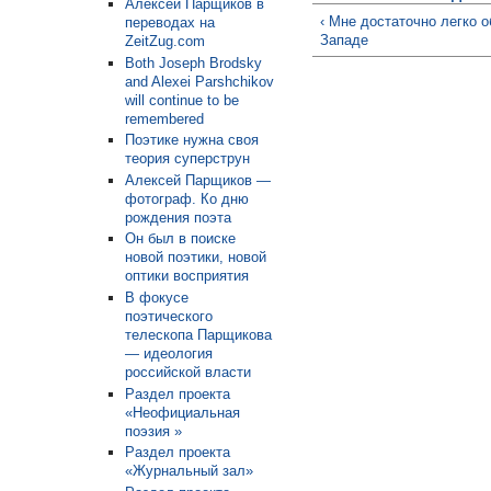
Алексей Парщиков в
‹ Мне достаточно легко 
переводах на
Западе
ZeitZug.com
Both Joseph Brodsky
and Alexei Parshchikov
will continue to be
remembered
Поэтике нужна своя
теория суперструн
Алексей Парщиков —
фотограф. Ко дню
рождения поэта
Он был в поиске
новой поэтики, новой
оптики восприятия
В фокусе
поэтического
телескопа Парщикова
— идеология
российской власти
Раздел проекта
«Неофициальная
поэзия »
Раздел проекта
«Журнальный зал»