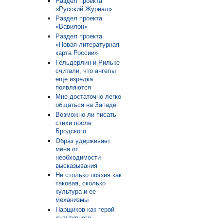
Раздел проекта
«Русский Журнал»
Раздел проекта
«Вавилон»
Раздел проекта
«Новая литературная
карта России»
Гёльдерлин и Рильке
считали, что ангелы
еще изредка
появляются
Мне достаточно легко
общаться на Западе
Возможно ли писать
стихи после
Бродского
Образ удерживает
меня от
необходимости
высказывания
Не столько поэзия как
таковая, сколько
культура и ее
механизмы
Парщиков как герой
культурного