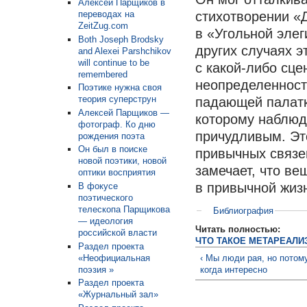
Алексей Парщиков в
переводах на
стихотворении «Д
ZeitZug.com
в «Угольной элег
Both Joseph Brodsky
других случаях э
and Alexei Parshchikov
will continue to be
с какой-либо сц
remembered
неопределенности
Поэтике нужна своя
теория суперструн
падающей палатк
Алексей Парщиков —
которому наблюд
фотограф. Ко дню
причудливым. Эт
рождения поэта
Он был в поиске
привычных связе
новой поэтики, новой
замечает, что ве
оптики восприятия
в привычной жиз
В фокусе
поэтического
телескопа Парщикова
Библиография
— идеология
Читать полностью:
российской власти
ЧТО ТАКОЕ МЕТАРЕАЛИ
Раздел проекта
«Неофициальная
‹ Мы люди рая, но потому
поэзия »
когда интересно
Раздел проекта
«Журнальный зал»