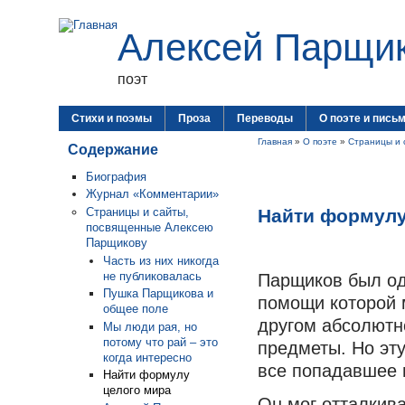
Алексей Парщи
поэт
Стихи и поэмы
Проза
Переводы
О поэте и пись
Главная
»
О поэте
»
Страницы и 
Содержание
Биография
Журнал «Комментарии»
Найти формулу
Страницы и сайты,
посвященные Алексею
Парщикову
Часть из них никогда
не публиковалась
Парщиков был од
Пушка Парщикова и
помощи которой м
общее поле
другом абсолютн
Мы люди рая, но
потому что рай – это
предметы. Но эт
когда интересно
все попадавшее 
Найти формулу
целого мира
Он мог отталкива