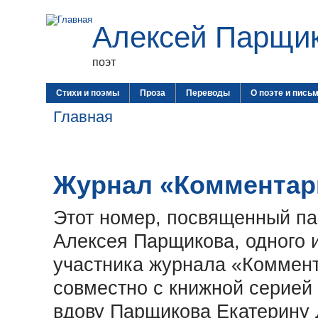
Алексей Парщи
поэт
Стихи и поэмы
Проза
Переводы
О поэте и пись
Главная
Журнал «Комментарии
Этот номер, посвященный па
Алексея Парщикова, одного и
участника журнала «Коммент
совместно с книжной серией
вдову Парщикова Екатерину 