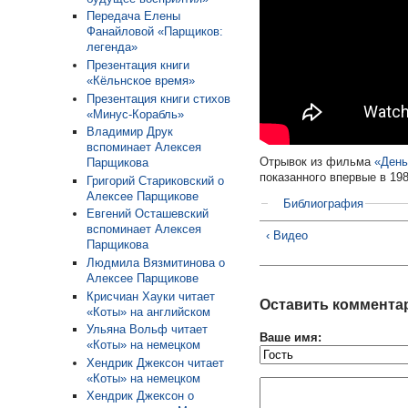
Передача Елены
Фанайловой «Парщиков:
легенда»
Презентация книги
«Кёльнское время»
Презентация книги стихов
«Минус-Корабль»
Владимир Друк
вспоминает Алексея
Отрывок из фильма
«День
Парщикова
показанного впервые в 198
Григорий Стариковский о
Алексее Парщикове
Библиография
Евгений Осташевский
вспоминает Алексея
‹ Видео
Парщикова
Людмила Вязмитинова о
Алексее Парщикове
Крисчиан Хауки читает
Оставить коммента
«Коты» на английском
Ульяна Вольф читает
Ваше имя:
«Коты» на немецком
Хендрик Джексон читает
«Коты» на немецком
Хендрик Джексон о