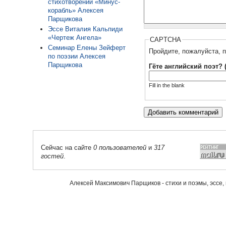
стихотворении «Минус-
корабль» Алексея
Парщикова
Эссе Виталия Кальпиди
«Чертеж Ангела»
CAPTCHA
Семинар Елены Зейферт
Пройдите, пожалуйста, п
по поэзии Алексея
Парщикова
Гёте английский поэт? 
Fill in the blank
Сейчас на сайте
0 пользователей
и
317
гостей
.
Алексей Максимович Парщиков - стихи и поэмы, эссе,