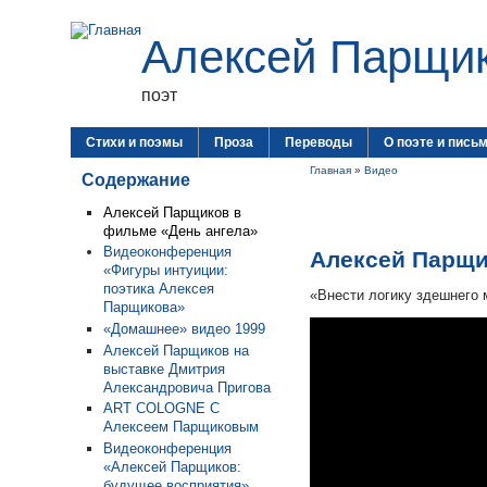
Алексей Парщи
поэт
Стихи и поэмы
Проза
Переводы
О поэте и пись
Главная
»
Видео
Содержание
Алексей Парщиков в
фильме «День ангела»
Видеоконференция
Алексей Парщи
«Фигуры интуиции:
поэтика Алексея
«Внести логику здешнего м
Парщикова»
«Домашнее» видео 1999
Алексей Парщиков на
выставке Дмитрия
Александровича Пригова
ART COLOGNE С
Алексеем Парщиковым
Видеоконференция
«Алексей Парщиков:
будущее восприятия»