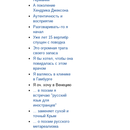
А поколение
Хендрика Джексона
Аутентичность и
восприятие
Разговаривать–то я
начал
Уже лет 15 верлибр
спущен с поводка
Это огромная трата
своего запаса
Я бы хотел, чтобы она
повидалась с этом
врачом
Я валяюсь в клинике
в Гамбурге
Я оч. хочу в Венецию
... в поэзии я
встречаю "русский
язык для
иностранцев"
... заменяет сухой и
точный Крым
... о поэзии русского
метареализма