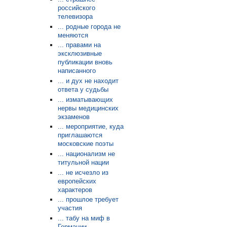
российского
телевизора
... родные города не
меняются
... правами на
эксклюзивные
публикации вновь
написанного
... и дух не находит
ответа у судьбы
... изматывающих
нервы медицинских
экзаменов
... мероприятие, куда
приглашаются
московские поэты
... национализм не
титульной нации
... не исчезло из
европейских
характеров
... прошлое требует
участия
... табу на миф в
Германии