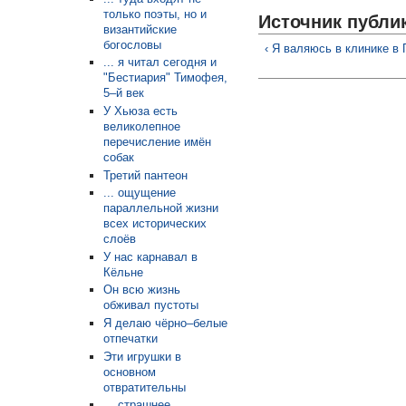
только поэты, но и
Источник публи
византийские
богословы
‹ Я валяюсь в клинике в 
... я читал сегодня и
"Бестиария" Тимофея,
5–й век
У Хьюза есть
великолепное
перечисление имён
собак
Третий пантеон
... ощущение
параллельной жизни
всех исторических
слоёв
У нас карнавал в
Кёльне
Он всю жизнь
обживал пустоты
Я делаю чёрно–белые
отпечатки
Эти игрушки в
основном
отвратительны
... страшнее