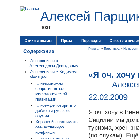
Алексей Парщи
поэт
Стихи и поэмы
Проза
Переводы
О поэте и пись
Главная
»
Переписка
»
Из перепи
Содержание
Из переписки с
Александром Давыдовым
Из переписки с Вадимом
«Я оч. хоч
Месяцем
Алексе
... невозможно
сопротивляться
мифологической
22.02.2009
гравитации
... кое–где говорить о
доблести русского
Я оч. хочу в Вен
оружия
Сицилии мы долет
Хорошо бы поднимать
туризма, хрен зн
отечественную
нонфикшн
(по слухам). Ещё
... туда входят не