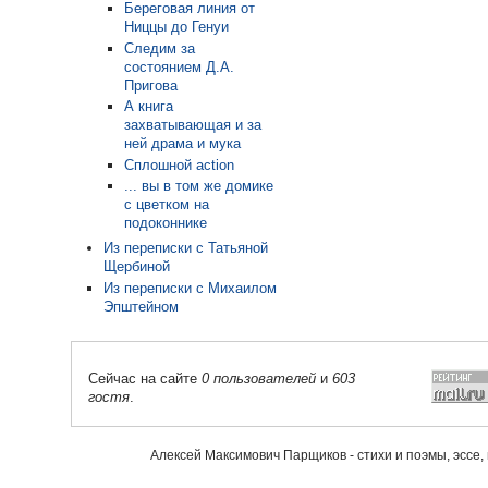
Береговая линия от
Ниццы до Генуи
Следим за
состоянием Д.А.
Пригова
А книга
захватывающая и за
ней драма и мука
Сплошной action
... вы в том же домике
с цветком на
подоконнике
Из переписки с Татьяной
Щербиной
Из переписки с Михаилом
Эпштейном
Сейчас на сайте
0 пользователей
и
603
гостя
.
Алексей Максимович Парщиков - стихи и поэмы, эссе,