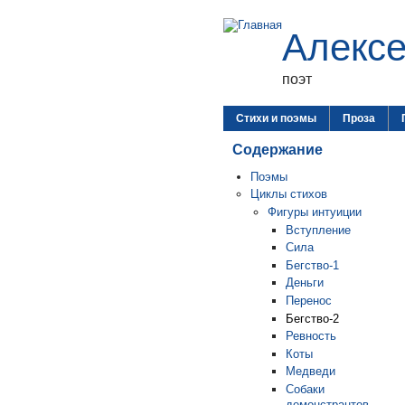
Алекс
поэт
Стихи и поэмы
Проза
Содержание
Поэмы
Циклы стихов
Фигуры интуиции
Вступление
Сила
Бегство-1
Деньги
Перенос
Бегство-2
Ревность
Коты
Медведи
Собаки
демонстрантов