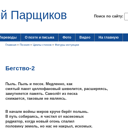
ей Парщиков
Поиск по сайту:
Переводы
О поэте и письма
Фото
Видео
На главную
Главная
»
Поэзия
»
Циклы стихов
»
Фигуры интуиции
Бегство-2
Пыль. Пыль и песок. Медленно, как
смятый пакет целлофановый шевелится, расширяясь,
замутняется память. Самолёт из песка
снижается, таковым не являясь.
В начале войны миров круче берёт полынь.
В путь собираясь, я чистил от насекомых
радиатор, когда новый огонь спалил
половину земель, но нас не накрыл, искомых.