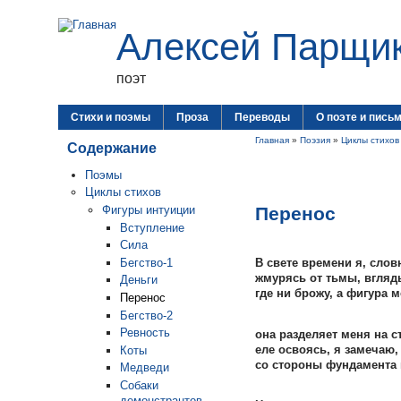
Алексей Парщи
поэт
Стихи и поэмы
Проза
Переводы
О поэте и пись
Главная
»
Поэзия
»
Циклы стихов
Содержание
Поэмы
Циклы стихов
Перенос
Фигуры интуиции
Вступление
Сила
Бегство-1
В свете времени я, слов
жмурясь от тьмы, вгляд
Деньги
где ни брожу, а фигура 
Перенос
Бегство-2
Ревность
она разделяет меня на с
еле освоясь, я замечаю, 
Коты
со стороны фундамента 
Медведи
Собаки
демонстрантов