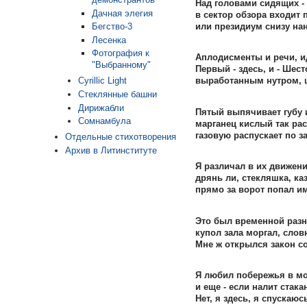
Над головами сидящих - 
Дачная элегия
в сектор обзора входит 
или президиум снизу на
Бегство-3
Лесенка
Фотография к
Аплодисменты и речи, ид
"Выбранному"
Первый - здесь, и - Шес
Cyrillic Light
выработанным нутром, ш
Стеклянные башни
Дирижабли
Пятый выпячивает губу 
Сомнамбула
марганец кислый так рас
газовую распускает по за
Отдельные стихотворения
Архив в Литинституте
Я различал в их движен
дрянь ли, стекляшка, ка
прямо за ворот попал им
Это был временной разн
купол зала моргал, слов
Мне ж открылся закон с
Я любил побережья в мор
и еще - если налит стак
Нет, я здесь, я спускаю