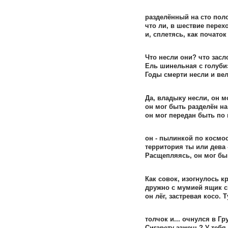
разделённый на сто поло
что ли, в шествие перехо
и, сплетясь, как почато
Что несли они? что зас
Ель шинельная с голуби
Годы смерти несли и вел
Да, владыку несли, он м
он мог быть разделён на
он мог передан быть по 
он - пылинкой по космос
территория ты или дева 
Расщепляясь, он мог бы
Как совок, изогнулось кр
дружно с мумией ящик с
он лёг, застревая косо.
толчок и... очнулся в Гр
Сигарету зажечь? У тебя 