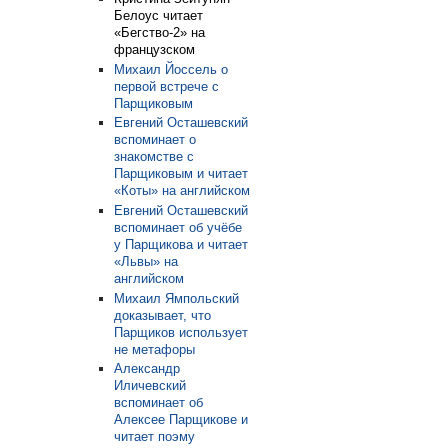
Белоус читает
«Бегство-2» на
французском
Михаил Йоссель о
первой встрече с
Парщиковым
Евгений Осташевский
вспоминает о
знакомстве с
Парщиковым и читает
«Коты» на английском
Евгений Осташевский
вспоминает об учёбе
у Парщикова и читает
«Львы» на
английском
Михаил Ямпольский
доказывает, что
Парщиков использует
не метафоры
Александр
Иличевский
вспоминает об
Алексее Парщикове и
читает поэму