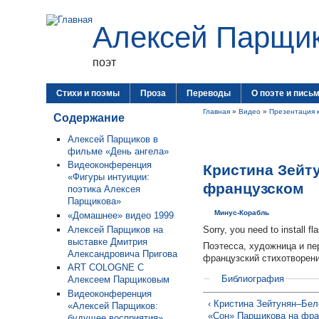
Алексей Парщи
поэт
Стихи и поэмы
Проза
Переводы
О поэте и пись
Главная
»
Видео
»
Презентация 
Содержание
Алексей Парщиков в
фильме «День ангела»
Видеоконференция
Кристина Зейту
«Фигуры интуиции:
французском
поэтика Алексея
Парщикова»
Минус-Корабль
«Домашнее» видео 1999
Алексей Парщиков на
Sorry, you need to install fl
выставке Дмитрия
Поэтесса, художница и п
Александровича Пригова
французский стихотворени
ART COLOGNE С
Библиография
Алексеем Парщиковым
Видеоконференция
‹ Кристина Зейтунян–Бел
«Алексей Парщиков:
«Сон» Парщикова на фра
будущее восприятия»