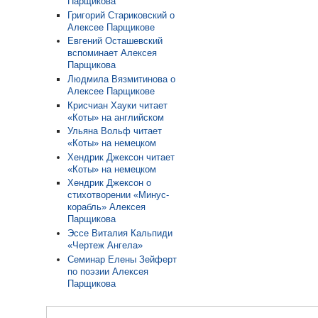
Парщикова
Григорий Стариковский о
Алексее Парщикове
Евгений Осташевский
вспоминает Алексея
Парщикова
Людмила Вязмитинова о
Алексее Парщикове
Крисчиан Хауки читает
«Коты» на английском
Ульяна Вольф читает
«Коты» на немецком
Хендрик Джексон читает
«Коты» на немецком
Хендрик Джексон о
стихотворении «Минус-
корабль» Алексея
Парщикова
Эссе Виталия Кальпиди
«Чертеж Ангела»
Семинар Елены Зейферт
по поэзии Алексея
Парщикова