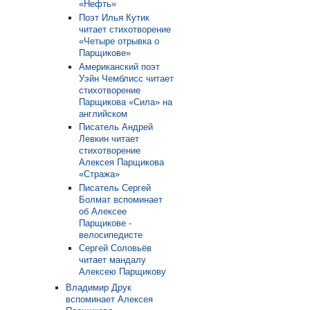
«Нефть»
Поэт Илья Кутик
читает стихотворение
«Четыре отрывка о
Парщикове»
Американский поэт
Уэйн Чемблисс читает
стихотворение
Парщикова «Сила» на
английском
Писатель Андрей
Левкин читает
стихотворение
Алексея Парщикова
«Стража»
Писатель Сергей
Болмат вспоминает
об Алексее
Парщикове -
велосипедисте
Сергей Соловьёв
читает мандалу
Алексею Парщикову
Владимир Друк
вспоминает Алексея