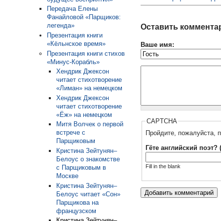
Передача Елены
Фанайловой «Парщиков:
легенда»
Оставить коммента
Презентация книги
«Кёльнское время»
Ваше имя:
Презентация книги стихов
«Минус-Корабль»
Хендрик Джексон
читает стихотворение
«Лиман» на немецком
Хендрик Джексон
читает стихотворение
«Ёж» на немецком
CAPTCHA
Митя Волчек о первой
встрече с
Пройдите, пожалуйста, п
Парщиковым
Гёте английский поэт? 
Кристина Зейтунян–
Белоус о знакомстве
Fill in the blank
с Парщиковым в
Москве
Кристина Зейтунян–
Белоус читает «Сон»
Парщикова на
французском
Кристина Зейтунян–