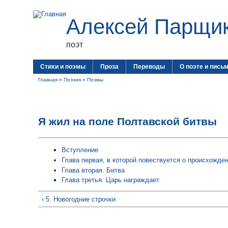
Алексей Парщи
поэт
Стихи и поэмы
Проза
Переводы
О поэте и пись
Главная
»
Поэзия
»
Поэмы
Я жил на поле Полтавской битвы
Вступление
Глава первая, в которой повествуется о происхожде
Глава вторая. Битва
Глава третья. Царь награждает
‹ 5. Новогодние строчки