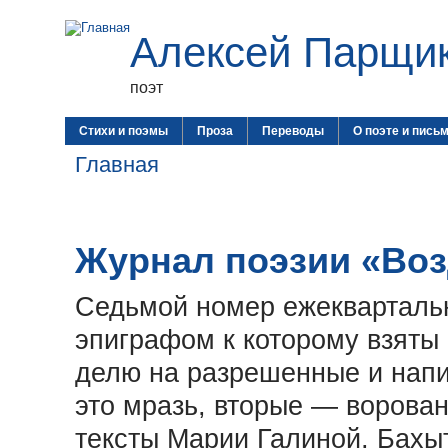
Алексей Парщи
поэт
Стихи и поэмы
Проза
Переводы
О поэте и пись
Главная
Журнал поэзии «Возд
Седьмой номер ежеквартальн
эпиграфом к которому взяты
делю на разрешенные и нап
это мразь, вторые — ворова
тексты Марии Галиной, Бахы