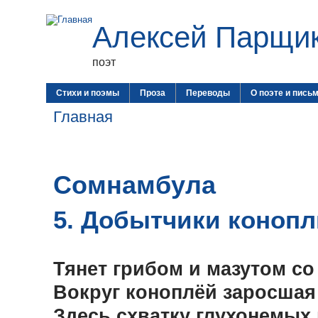
Алексей Парщи
поэт
Стихи и поэмы
Проза
Переводы
О поэте и пись
Главная
Сомнамбула
5. Добытчики конопл
Тянет грибом и мазутом со
Вокруг коноплёй заросшая
Здесь схватку глухонемых 