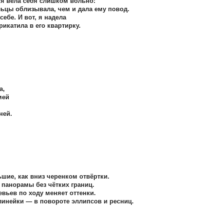
 я вела себя слишком вольно:
льцы облизывала, чем и дала ему повод.
себе. И вот, я надела
икатила в его квартирку.
а,
мей
.
ней.
шие, как вниз черенком отвёртки.
 панорамы без чётких границ.
вьев по ходу меняет оттенки.
линейки — в повороте эллипсов и ресниц.