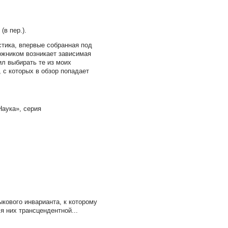
(в пер.).
стика, впервые собранная под
ожником возникает зависимая
ил выбирать те из моих
 с которых в обзор попадает
Наука», серия
кового инварианта, к которому
я них трансцендентной...