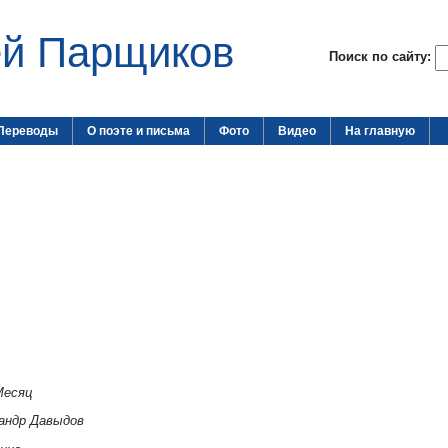
ей Парщиков
Поиск по сайту:
Переводы
О поэте и письма
Фото
Видео
На главную
Месяц
андр Давыдов