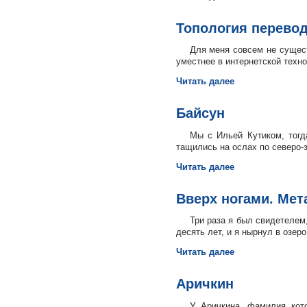
Топология перевод
Для меня совсем не существ
уместнее в интернетской техно
Читать далее
Байсун
Мы с Ильей Кутиком, тогд
тащились на ослах по северо-з
Читать далее
Вверх ногами. Ме
Три раза я был свидетелем,
десять лет, и я нырнул в озер
Читать далее
Аричкин
У Аричкина, фамилия кот