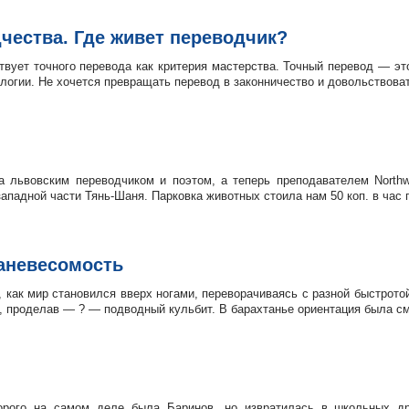
чества. Где живет переводчик?
ует точного перевода как критерия мастерства. Точный перевод — это p
логии. Не хочется превращать перевод в законничество и довольствоват
а львовским переводчиком и поэтом, а теперь преподавателем Northwe
ападной части Тянь-Шаня. Парковка животных стоила нам 50 коп. в час 
таневесомость
 как мир становился вверх ногами, переворачиваясь с разной быстротой
о, проделав — ? — подводный кульбит. В барахтанье ориентация была см
орого на самом деле была Баринов, но извратилась в школьных др