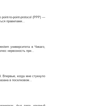
oint-to-point-protocol (PPP) —
ься правилами...
stern университета в Чикаго,
плюс нервозность при...
. Впервые, когда мне стукнуло
азана в поселковом...
азнилках, был папа, крупный