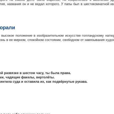
тия, названия он и не ведал которого. У папы был в шестикомнатной к
морали
 высокое положение в изобразительном искусстве голландскому натюр
знь в ее мирном, спокойном состоянии, свободном от навязывания худож
ой развязке в шестом часу, ты была права.
ми, чадящие факелы, вертолёты.
интила суда и оставила их, как подвёрнутые рукава.