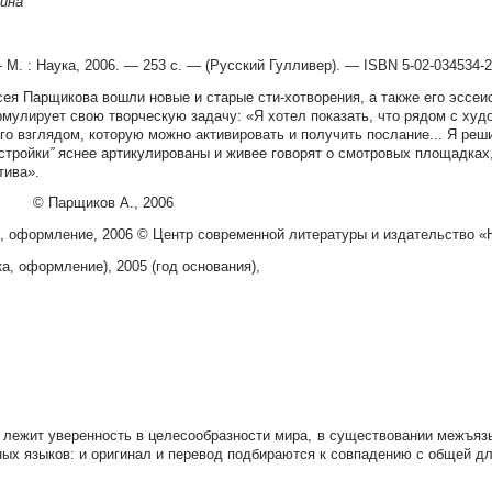
ина
М. : Наука, 2006. — 253 с. — (Русский Гулливер). — ISBN 5-02-034534-2 
сея Парщикова вошли новые и старые сти-хотворения, а также его эссеи
рмулирует свою творческую задачу: «Я хотел показать, что рядом с худ
его взглядом, которую можно активировать и получить послание... Я реш
стройки
”
яснее артикулированы и живее говорят о смотровых площадках,
тива».
 Парщиков А., 2006
, оформление, 2006 © Центр современной литературы и издательство «
а, оформление), 2005 (год основания),
 лежит уверенность в целесообразности мира, в существовании межъязы
ных языков: и оригинал и перевод подбираются к совпадению с общей дл