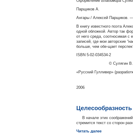
Оформление
Владимира Суляг
Парщиков А.
Ангары / Алексей Парщиков. — 
В книгу известного поэта Алек
одной обложкой. Автор так фо
от него среда, соотносимая с 
записей, где мои авторские
“
на
больше, чем обе-щает перспек
ISBN 5-02-034534-2 ©
© Сулягин В.
«Русский Гулливер» (разработк
2006
Целесообразность
В начале этих соображений
стремится текст со сторон раз
Читать далее