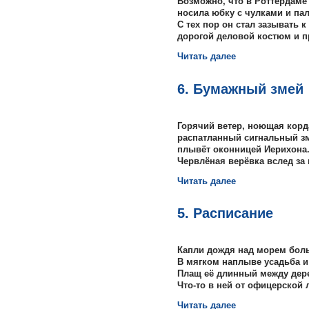
Возможно, что в Роттердаме
носила юбку с чулками и па
С тех пор он стал зазывать к 
дорогой деловой костюм и пр
Читать далее
6. Бумажный змей
Горячий ветер, ноющая корд
распатланный сигнальный з
плывёт оконницей Иерихона
Червлёная верёвка вслед за 
Читать далее
5. Расписание
Капли дождя над морем боль
В мягком наплыве усадьба и
Плащ её длинный между дере
Что-то в ней от офицерской 
Читать далее