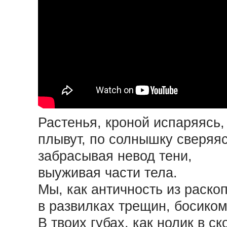
Растенья, кроной испаряясь,
плывут, по солнышку сверяяс
забрасывая невод тени,
выуживая части тела.
Мы, как античность из раскоп
в развилках трещин, босиком
В твоих губах, как нолик в ск