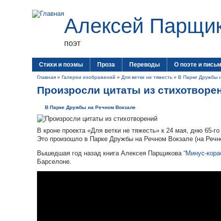
Алексей Парщи
поэт
Стихи и поэмы
Проза
Переводы
О поэте и пись
Главная
»
Галереи изображений
»
Для ветки не тяжесть
»
В Парке Дружбы 
Произросли цитаты из стихотворе
В Парке Дружбы на Речном Вокзале
В кроне проекта «Для ветки не тяжесть» к 24 мая, дню 65-г
Это произошло в Парке Дружбы на Речном Вокзале (на Речн
Вышедшая год назад книга Алексея Парщикова
“Минус-кора
Барселоне.