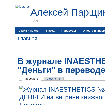
Алексей Парщи
поэт
Стихи и поэмы
Проза
Переводы
О поэте и пись
Главная
В журнале INAESTHE
"Деньги" в перевод
Просмотр
View items