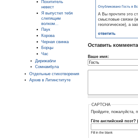
Похититель
невест
Опубликовано Гость в Вс,
Я выпустил тебя
А Вы прочтите это ст
слепящим
смысловые связки (м
волком...
геологическое), а за
Паук
ответить
Корова
Черная свинка
Оставить коммент
Борцы
Час
Ваше имя:
Дирижабли
Сомнамбула
Отдельные стихотворения
Архив в Литинституте
CAPTCHA
Пройдите, пожалуйста, п
Гёте английский поэт? 
Fill in the blank