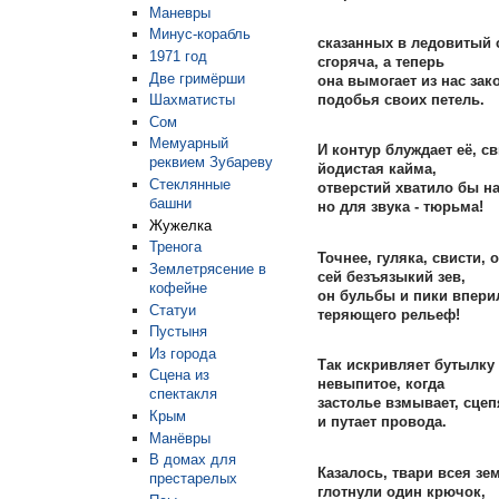
Маневры
Минус-корабль
сказанных в ледовитый 
1971 год
сгоряча, а теперь
Две гримёрши
она вымогает из нас зак
подобья своих петель.
Шахматисты
Сом
Мeмуaрный
И контур блуждает её, с
рeквиeм Зубареву
йодистая кайма,
Стеклянные
отверстий хватило бы на
башни
но для звука - тюрьма!
Жужелка
Тренога
Точнее, гуляка, свисти, 
Землетрясение в
сей безъязыкий зев,
кофейне
он бульбы и пики вперил
Статуи
теряющего рельеф!
Пустыня
Из города
Так искривляет бутылку
Сцена из
невыпитое, когда
спектакля
застолье взмывает, сцеп
Крым
и путает провода.
Мaнёвры
В домах для
Казалось, твари всея зе
престарелых
глотнули один крючок,