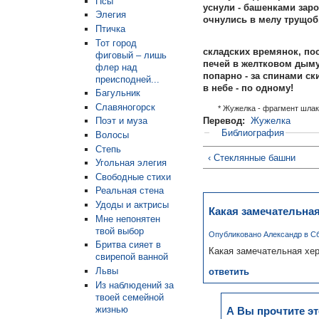
Псы
уснули - башенками заро
Элегия
очнулись в мелу трущоб
Птичка
Тот город
складских времянок, по
фиговый – лишь
печей в желтковом дыму
флер над
попарно - за спинами ск
преисподней...
в небе - по одному!
Багульник
Славяногорск
*
Жужелка - фрагмент шлак
Перевод:
Жужелка
Поэт и муза
Библиография
Волосы
Степь
‹ Стеклянные башни
Угольная элегия
Свободные стихи
Реальная стена
Удоды и актрисы
Какая замечательная
Мне непонятен
твой выбор
Опубликовано Александр в Сб, 
Бритва сияет в
Какая замечательная хер
свирепой ванной
Львы
ответить
Из наблюдений за
твоей семейной
жизнью
А Вы прочтите это